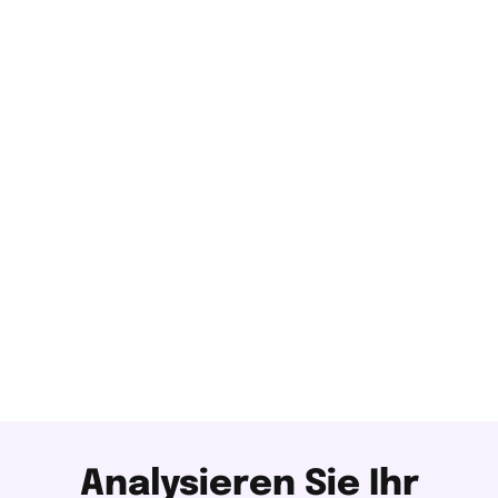
Ads-Team
Bei Keyweo sprechen unsere Mitarbeiter mindestens zwei
Sprachen, wobei Englisch natürlich die Basis ist. Sie
werden also auf jeden Fall jemanden finden, der die
Sprache spricht, die Sie benötigen.
Analysieren Sie Ihr