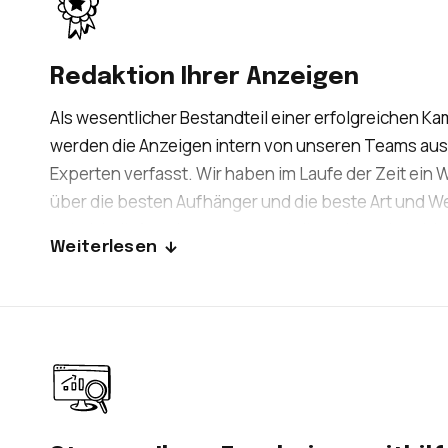
Redaktion Ihrer Anzeigen
Als wesentlicher Bestandteil einer erfolgreichen 
werden die Anzeigen intern von unseren Teams aus
Experten verfasst. Wir haben im Laufe der Zeit ein 
über die besten Aufhänger und die beste Art und W
entwickelt, Anzeigen so zu gestalten, dass sie schla
Weiterlesen
sind und vor allem geeignete Besucher auf Ihre Web
locken.