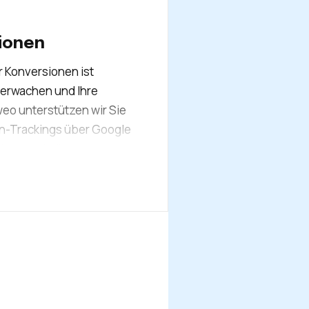
sionen
r Konversionen ist
überwachen und Ihre
eo unterstützen wir Sie
on-Trackings über Google
, Ihre primären
e, Formulare…, aber auch
sichtigen: Warenkörbe,
 auf Telefonnummern…