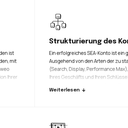
Strukturierung des K
den ist
Ein erfolgreiches SEA-Konto ist ein g
den, mit
Ausgehend von den Arten der zu s
yweo
(Search, Display, Performance Max)
ion Ihrer
Ihres Geschäfts und Ihren Schlüssel
em
eine sinnvolle und im Laufe der Zei
Weiterlesen
rfolg
Kontostruktur.