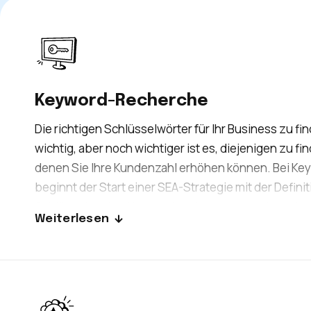
Keyword-Recherche
Die richtigen Schlüsselwörter für Ihr Business zu fin
wichtig, aber noch wichtiger ist es, diejenigen zu fin
denen Sie Ihre Kundenzahl erhöhen können. Bei Ke
beginnt der Start einer SEA-Strategie mit der Definit
Schlüsselwörter. Keywords mit geringem oder hoh
Weiterlesen
Suchvolumen, keines wird vernachlässigt, um den E
Ihres Projekts zu garantieren.