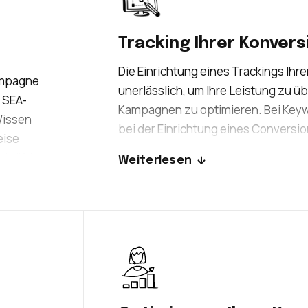
Tracking Ihrer Konver
Die Einrichtung eines Trackings Ihre
Kampagne
unerlässlich, um Ihre Leistung zu 
 SEA-
Kampagnen zu optimieren. Bei Keyw
Wissen
bei der Einrichtung eines Conversi
eise
Tag Manager. Wir helfen Ihnen dabei
gkräftig
Weiterlesen
Konversionen zu verfolgen: Verkäuf
site
Aktionen, die eine Konversion beab
Klicks auf Kontakt-E-Mails, Klicks