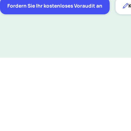
Fordern Sie Ihr kostenloses Voraudit an
K
UNSERE MISSION
Erweitern Sie Ihre Si
Suchmaschinen und kon
gleichzeitig Ihre
Re