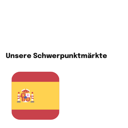
Berichterstattung über die
Ergebnisse
Der letzte Schritt beinhaltet eine regelmäßige
Berichterstattung. Wir verfolgen den Fortschritt
und die Umsetzung der Maßnahmen.
Unsere Schwerpunktmärkte