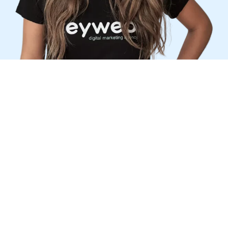
Das Management von
internationalen SEA-
Projekten liegt in unserer DNA
Im Februar 2018 gründeten zwei französische
Unternehmer, Guillaume und Guillaume, Keyweo. Sie
bündelten ihr Wissen und ihre Erfahrung, um ein
ehrgeiziges Projekt ins Leben zu rufen. Die
Gründung einer Agentur für digitales Marketing
.
Von Anfang an hauchten sie ihrem Unternehmen eine