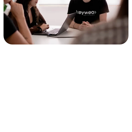
Ein Team mit SEA-Expertise
Die SEA-Berater:innen von Keyweo, besitzen
außerordentliche Expertise auf ihrem Gebiet. Sie
beherrschen
mindestens zwei Sprachen,
darunter
Englisch. Die Fähigkeiten gehen jedoch über die bloße
sprachliche Kommunikation hinaus. Zusätzlich besitzen sie
ein tiefgreifendes Verständnis verschiedener Kulturen.
Anzeigen können so auf das jeweilige kulturelle Publikum
abgestimmt werden. Auf diese Weise gewährleisten wir
einen gezielten und angemessenen Ansatz.