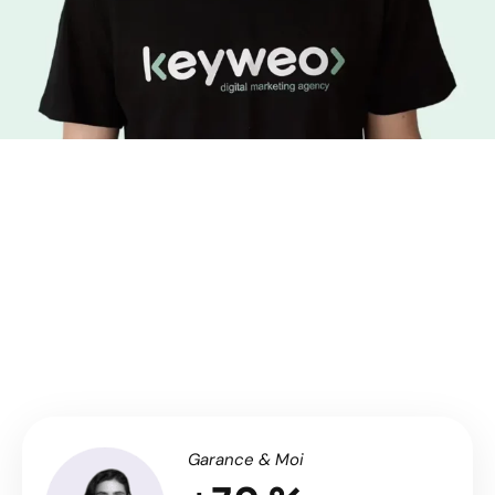
ONZE MISSIE
Ontwikkel uw zichtbaarheid in
zoekmachines met grip op uw
kosteneffectiviteit
Garance & Moi