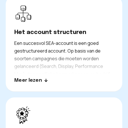
om het succes van uw project te garanderen.
Het account structuren
Een succesvol SEA-account is een goed
gestructureerd account. Op basis van de
soorten campagnes die moeten worden
gelanceerd (Search, Display, Performance
Max), de specifieke kenmerken van uw bedrijf
Meer lezen
en uw zoekwoorden, creëren we een
geschikte accountstructuur die in de loop van
de tijd evolueert.