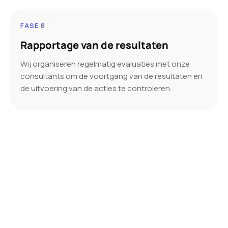
FASE 8
Rapportage van de resultaten
Wij organiseren regelmatig evaluaties met onze
consultants om de voortgang van de resultaten en
de uitvoering van de acties te controleren.
Wat is SEA, of betaalde
referencing?
Van het acroniem Search Engine Advertising is
SEA een middel om klanten te werven
waarmee u snel in de eerste resultaten van