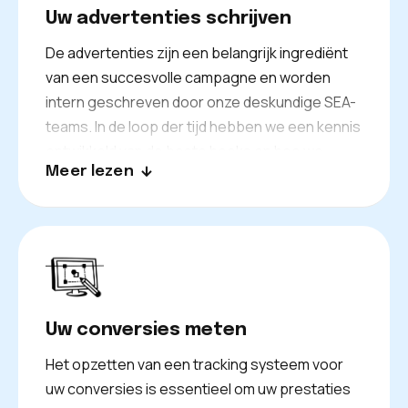
Uw advertenties schrijven
De advertenties zijn een belangrijk ingrediënt
van een succesvolle campagne en worden
intern geschreven door onze deskundige SEA-
teams. In de loop der tijd hebben we een kennis
ontwikkeld van de beste hooks en hoe we
Meer lezen
advertenties kunnen maken die effectief zijn en
vooral kwaliteitsbezoekers naar uw website
trekken.
Uw conversies meten
Het opzetten van een tracking systeem voor
uw conversies is essentieel om uw prestaties