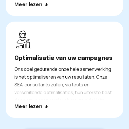
Meer lezen
kunnen beheren met een duidelijk doel: uw
conversies maximaliseren en tegelijkertijd uw
rentabiliteit beheren.
Optimalisatie van uw campagnes
Ons doel gedurende onze hele samenwerking
is het optimaliseren van uw resultaten. Onze
SEA-consultants zullen, via tests en
verschillende optimalisaties, hun uiterste best
doen om uw conversievolume geleidelijk te
Meer lezen
verhogen en tegelijkertijd uw rentabiliteit te
beheren.