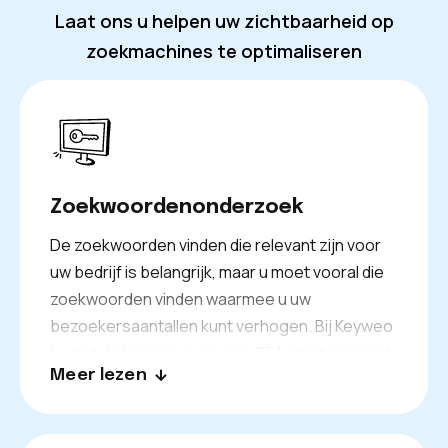
Laat ons u helpen uw zichtbaarheid op
zoekmachines te optimaliseren
Zoekwoordenonderzoek
De zoekwoorden vinden die relevant zijn voor
uw bedrijf is belangrijk, maar u moet vooral die
zoekwoorden vinden waarmee u uw
bezoekersaantallen kunt verhogen. Bij Keyweo
begint de lancering van een SEA-strategie met
Meer lezen
de definitie van uw zoekwoorden.
Zoekwoorden met een laag of hoog
zoekvolume, geen enkele wordt verwaarloosd