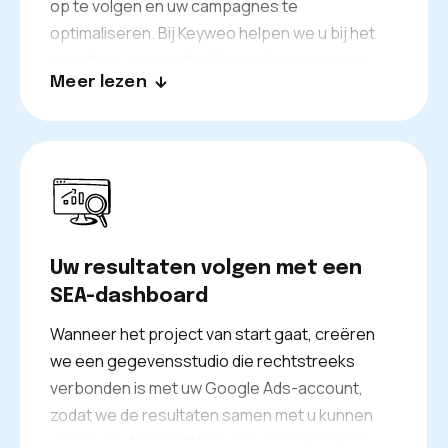
op te volgen en uw campagnes te
optimaliseren. Bij Keyweo helpen we u bij het
opzetten van een trackingsysteem voor uw
Meer lezen
conversies via Google Tag Manager. We
helpen u om uw primaire conversies op te
volgen: verkopen, formulieren… maar ook
conversie intentie acties: winkelwagens,
klikken op contact e-mails, klikken op
telefoonnummers…
Uw resultaten volgen met een
SEA-dashboard
Wanneer het project van start gaat, creëren
we een gegevensstudio die rechtstreeks
verbonden is met uw Google Ads-account,
zodat we de resultaten samen met u kunnen
volgen en de prestaties van uw campagnes