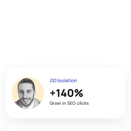
tegelijk de
winstgevendheid
van je Instagram Ads
DD Isolation
+140%
Groei in SEO clicks