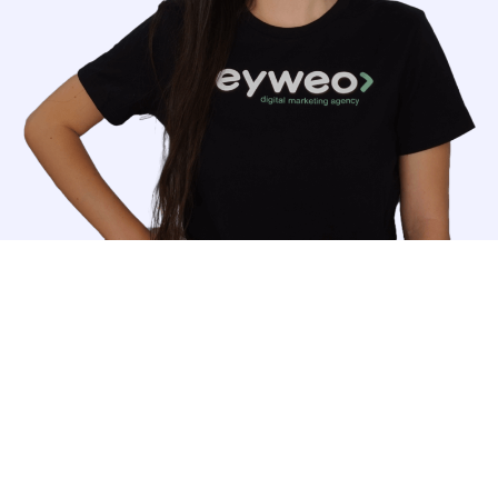
ONZE MISSIE
Vergroot je zichtbaarheid
binnen het Instagram-
publiek en maximaliseer