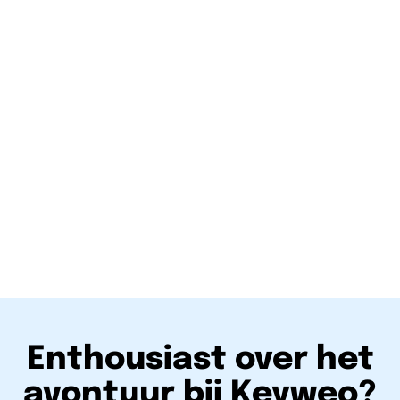
Ontwikkelingsperspectieven
Alle leden van ons team hebben de
mogelijkheid om zich binnen het
bedrijf te ontwikkelen als ze daartoe in
staat en gemotiveerd zijn.
Enthousiast over het
avontuur bij Keyweo?