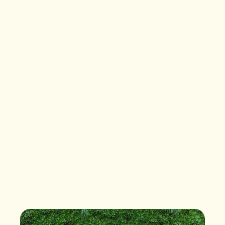
hen een kwaliteitsfiets ter
beschikking te stellen. De
Swapfiets-service biedt vele
voordelen, waaronder:
Reparatie en onderhoud
van woningen
Garantie tegen diefstal
Fietsverzekering
Antilekbanden