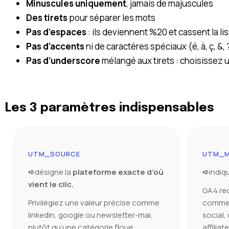
Minuscules uniquement
, jamais de majuscules
Des tirets
pour séparer les mots
Pas d’espaces
: ils deviennent %20 et cassent la lisi
Pas d’accents
ni de caractères spéciaux (é, à, ç, &, ?
Pas d’underscore
mélangé aux tirets : choisissez
Les 3 paramètres indispensables
UTM_SOURCE
UTM_M
➪
désigne la
plateforme exacte d’où
➪
indiq
vient le clic.
GA4 rec
Privilégiez une valeur précise comme
comme c
linkedin, google ou newsletter-mai,
social, 
plutôt qu’une catégorie floue.
affiliate