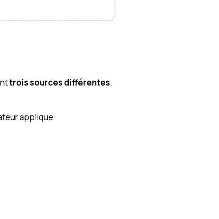
nt
trois sources différentes
.
ateur applique