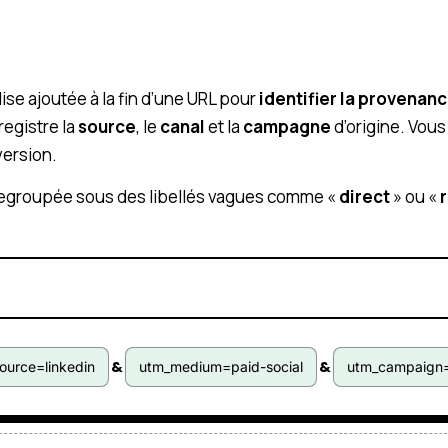
se ajoutée à la fin d’une URL pour
identifier la provenanc
registre la
source
, le
canal
et la
campagne
d’origine. Vou
version.
 regroupée sous des libellés vagues comme «
direct
» ou «
&
&
ource=linkedin
utm_medium=paid-social
utm_campaign=