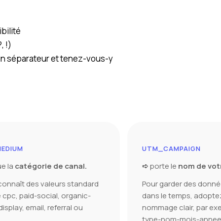
bilité
, !)
 un séparateur et tenez-vous-y
EDIUM
UTM_CAMPAIGN
ue la
catégorie de canal.
➪
porte le
nom de vot
onnaît des valeurs standard
Pour garder des donn
pc, paid-social, organic-
dans le temps, adopte
display, email, referral ou
nommage clair, par exe
.
type-nom-mois-annee