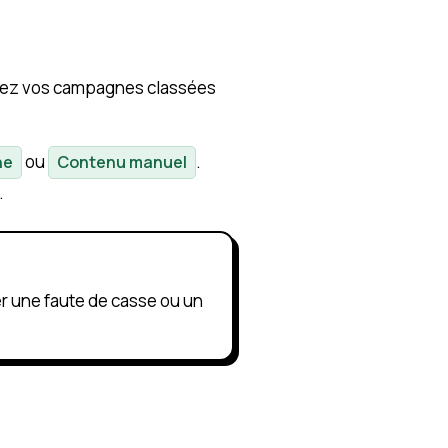
ouvez vos campagnes classées
ou
.
ne
Contenu manuel
.
er une faute de casse ou un