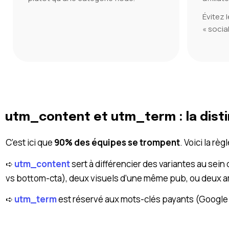
Évitez
« social
utm_content et utm_term : la disti
C’est ici que
90% des équipes se trompent
. Voici la règl
➪
utm_content
sert à différencier des variantes au se
vs bottom-cta), deux visuels d’une même pub, ou deux
➪
utm_term
est réservé aux mots-clés payants (Google Ad