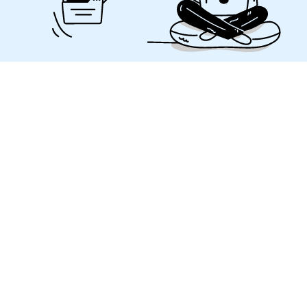
1ère étape pour définir la
stratégie SEO
Une étude de mots-clés va permettre d’obtenir une
vision globale de tout un univers sémantique.
En corrélation avec le budget et la concurrence,
cette étude va permettre de définir les opportunités
de mots-clés pour votre stratégie SEO.
Elle pourra également apporter de précieuses
informations pour la partie commerciale (nouveaux