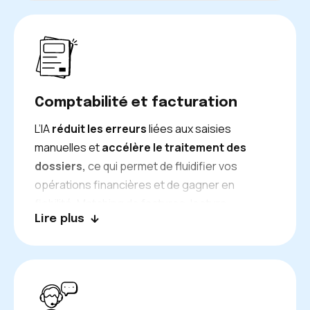
vos actions marketing et commerciales.
Comptabilité et facturation
L’IA
réduit les erreurs
liées aux saisies
manuelles et
accélère le traitement des
dossiers,
ce qui permet de fluidifier vos
opérations financières et de gagner en
fiabilité. Matching de factures, lecture
Lire plus
automatisée des informations importantes de
factures, traitement selon différents
scénarios, telles sont des automatisations
possibles pour soulager votre service
comptabilité.