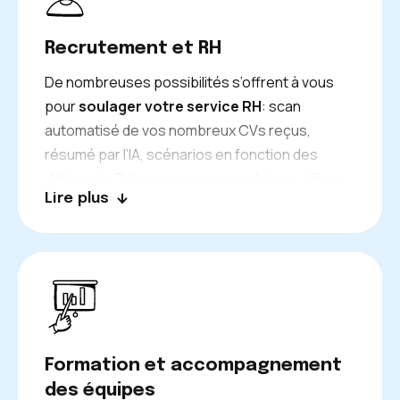
Recrutement et RH
De nombreuses possibilités s’offrent à vous
pour
soulager votre service RH
: scan
automatisé de vos nombreux CVs reçus,
résumé par l’IA, scénarios en fonction des
différents CVs reçus par rapport à vos offres
Lire plus
en cours… Vos équipes gagnent en rapidité
lors du tri des candidatures et se concentrent
davantage sur la sélection qualitative.
Formation et accompagnement
des équipes