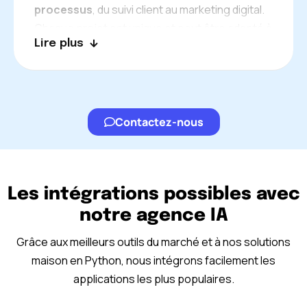
processus
, du suivi client au marketing digital.
Chaque projet est unique et peut être adapté à
Lire plus
vos besoins spécifiques. Discutons ensemble
de vos objectifs pour imaginer la solution la
plus efficace.
Contactez-nous
Les intégrations possibles avec
notre agence IA
Grâce aux meilleurs outils du marché et à nos solutions
maison en Python, nous intégrons facilement les
applications les plus populaires.