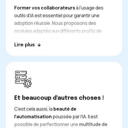
Former vos collaborateurs
à l’usage des
outils d’IA est essentiel pour garantir une
adoption réussie. Nous proposons des
modules adaptés aux différents profils de
votre entreprise. Cet accompagnement
Lire plus
progressif permet d’installer de nouvelles
habitudes de travail et d’assurer la bonne
intégration des solutions mises en place.
Et beaucoup d'autres choses !
C’est cela aussi, la
beauté de
l’automatisation
poussée par l’IA. Il est
possible de perfectionner une
multitude de