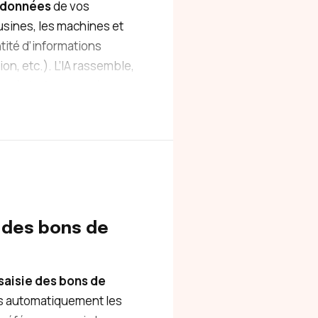
 données
de vos
usines, les machines et
ité d’informations
n, etc.). L’IA rassemble,
 réel, afin de repérer les
ces.
t des bons de
a saisie des bons de
ns automatiquement les