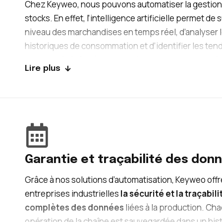
Chez Keyweo, nous pouvons automatiser la gestion
stocks. En effet, l’intelligence artificielle permet de s
niveau des marchandises en temps réel, d’analyser 
historiques de consommation et d’identifier les te
du marché. Grâce à ces données, nous pouvons dé
Lire plus
automatiquement des alertes sur vos canaux de
communication en indiquant quand commander et e
quantité.
Cela permet de
réduire les erreurs de gestion, le
ruptures de stock et les surstocks.
Garantie et traçabilité des don
Grâce à nos solutions d’automatisation, Keyweo offr
entreprises industrielles
la sécurité et la traçabili
complètes des données
liées à la production. Ch
opération de la chaîne est sauvegardée dans un his