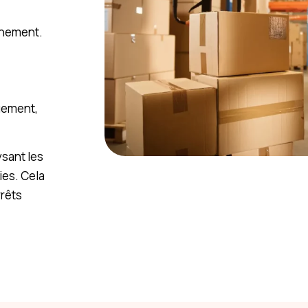
nnement.
uement,
sant les
ies. Cela
rrêts