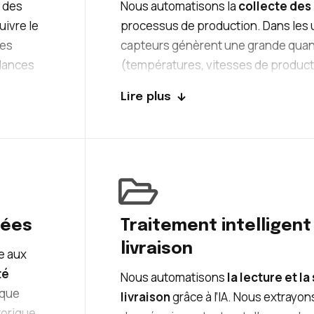
 des
Nous automatisons la
collecte des
uivre le
processus de production. Dans les 
les
capteurs génèrent une grande quant
ndances
(températures, vitesses de productio
clencher
trie et analyse ces données en temps
Lire plus
anomalies et d’identifier les tendan
n quelle
s
nées
Traitement intelligen
livraison
e aux
té
Nous automatisons
la lecture et l
aque
livraison
grâce à l’IA. Nous extrayo
torique