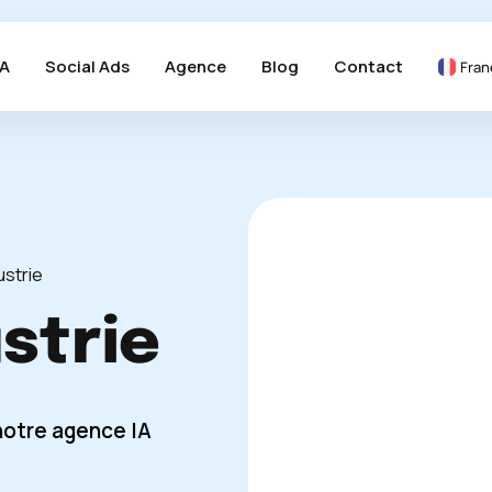
A
Social Ads
Agence
Blog
Contact
Fran
ustrie
strie
notre agence IA