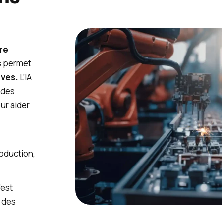
re
us permet
ives.
L’IA
 des
ur aider
s
roduction,
’est
t des