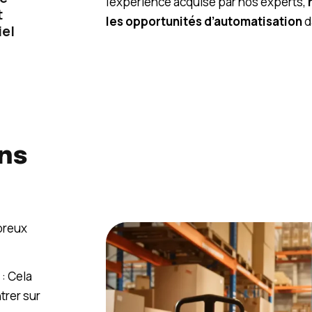
l’expérience acquise par nos experts,
t
les opportunités d’automatisation
d
iel
ans
breux
: Cela
trer sur