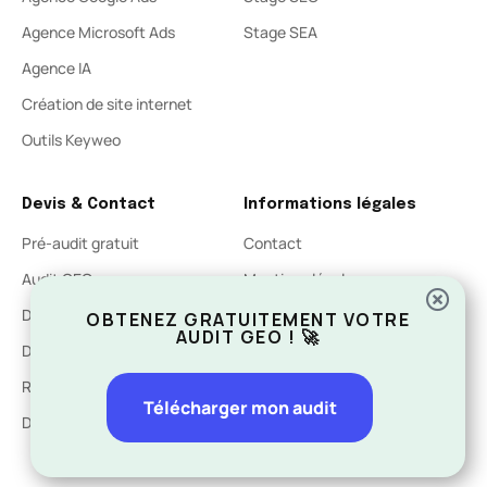
Agence Microsoft Ads
Stage SEA
Agence IA
Création de site internet
Outils Keyweo
Devis & Contact
Informations légales
Pré-audit gratuit
Contact
Audit GEO
Mentions légales
Devis SEO
Politique de confidentialité
OBTENEZ GRATUITEMENT VOTRE
AUDIT GEO ! 🚀
Devis site internet
Rachat de site internet
Télécharger mon audit
Devenir partenaires