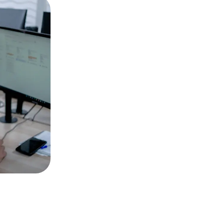
Les points cl
méthodologi
Nous souhaitons mettre l’accent s
valeur ajoutée pour mettre en av
services.
Définition de la 
En observant la concurren
clés travaillés, nous avon
l'environnement pour la str
Recherche des o
Nous recherchons ensuite 
pour l'image de votre marqu