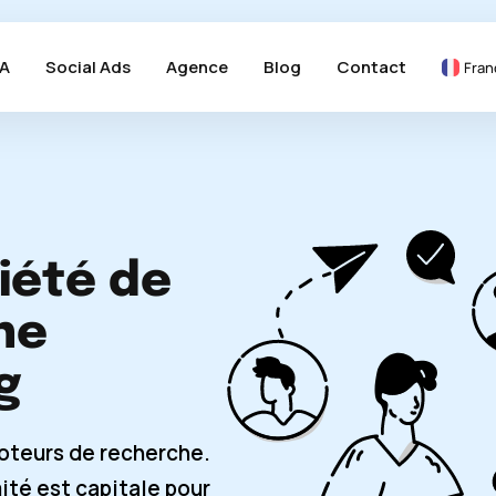
A
Social Ads
Agence
Blog
Contact
Fran
iété de
ne
g
moteurs de recherche.
ité est capitale pour