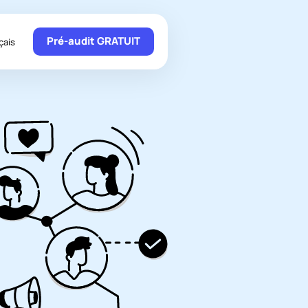
Pré-audit GRATUIT
çais