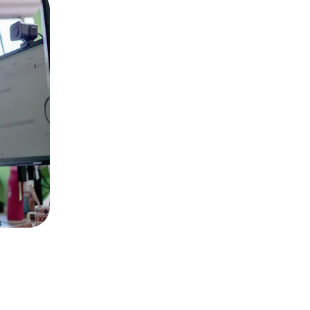
Obtenir des liens (= faire du linkbuild
un investissement à part entière, mais 
obtenir de bons positionnements.
En effet, ce pilier est à travailler en c
création régulière de contenus à forte
technique solide.
Si tous les ingrédients sont réunis, u
netlinking permettra de progressive
votre site
dans votre domaine d’activi
comme un acteur incontournable du m
Contactez-nous