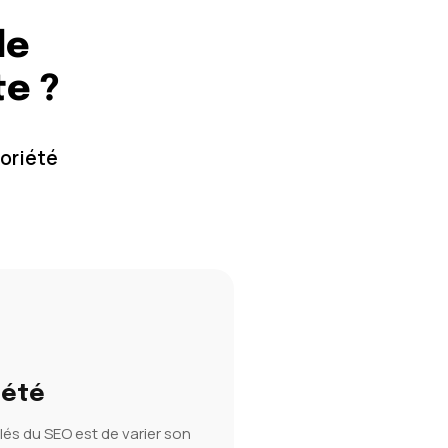
de
te ?
oriété
iété
lés du SEO est de varier son