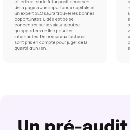
et indirect sur le futur positionnement
p
de la page a une importance capitale et
n
un expert SEO saura trouver les bonnes
s
opportunités. L'idée est de se
a
concentrer sur la valeur ajoutée
s
qu'apportera un lien pour les
v
internautes. De nombreux facteurs
e
sont pris en compte pour juger de la
c
qualité d'un lien.
a
Un pré-audit