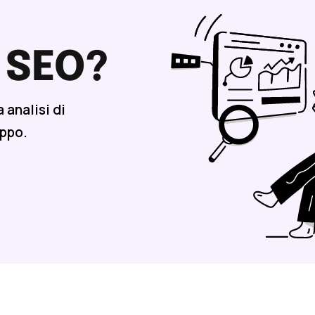
 SEO?
 analisi di
uppo.