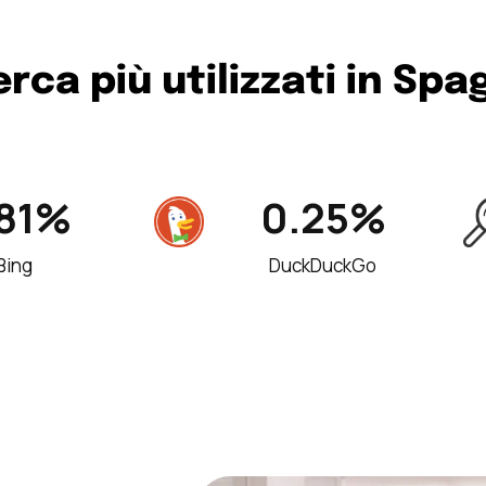
cerca più utilizzati in Sp
.81%
0.25%
Bing
DuckDuckGo