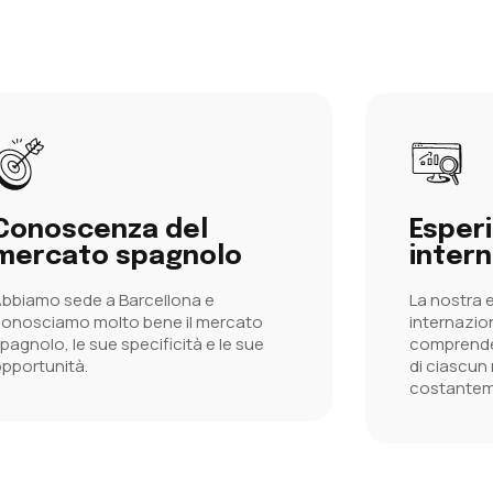
Conoscenza del
Esper
mercato spagnolo
inter
bbiamo sede a Barcellona e
La nostra e
onosciamo molto bene il mercato
internazion
pagnolo, le sue specificità e le sue
comprende
pportunità.
di ciascun 
costantem