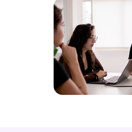
ionale
con l’inglese come
tua lingua.