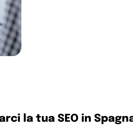
Lanciata a Barcellona da due francesi, 
subito molto internazionale. Abbiamo 
team di nativi esperti di marketing digit
complessi progetti SEO internazionali.
Contattaci
arci la tua SEO in Spagn