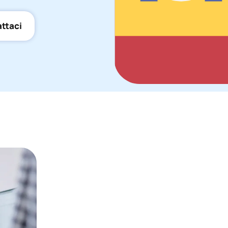
ttaci
La gestione di 
internazionali è
DNA