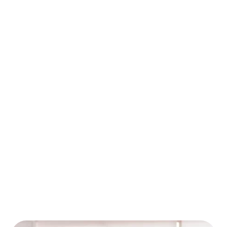
Social Media Advertising
(SMA)?
Il SMA è la diffusione di campagne pubblicitarie
sui social network.
Con quasi 5 miliardi di utenti attivi in tutto il mondo, di cui
oltre 40 milioni in Italia, i social network rappresentano
un’opportunità straordinaria per essere visibili al tuo
pubblico.
I social networks più utilizzati sono la galassia di
applicazioni di Facebook (Facebook, Messenger,
Instagram, Whatsapp), TikTok e la sua incredibile
crescita o Youtube e LinkedIn.