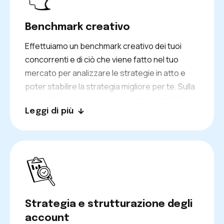
Benchmark creativo
Effettuiamo un benchmark creativo dei tuoi
concorrenti e di ciò che viene fatto nel tuo
mercato per analizzare le strategie in atto e
poter stabilire la strategia migliore per te. Sulla
base di questo benchmark creativo, stabiliamo i
Leggi di più
percorsi creativi da seguire per i tuoi annunci.
Strategia e strutturazione degli
account