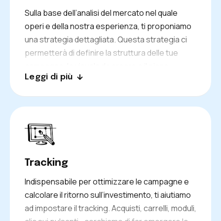
Sulla base dell’analisi del mercato nel quale
operi e della nostra esperienza, ti proponiamo
una strategia dettagliata. Questa strategia ci
permetterà di definire la struttura delle tue
campagne, le visuals da creare e il piano
Leggi di più
d’azione per i mesi a venire.
Tracking
Indispensabile per ottimizzare le campagne e
calcolare il ritorno sull’investimento, ti aiutiamo
ad impostare il tracking. Acquisti, carrelli, moduli,