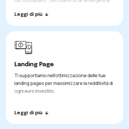
clic sui pulsanti… cerchiamo di far emergere le
informazioni più rilevanti nelle piattaforme di
Leggi di più
distribuzione delle tue campagne.
Landing Page
Ti supportiamo nell’ottimizzazione delle tue
landing pages per massimizzare la redditività di
ogni euro investito.
Leggi di più