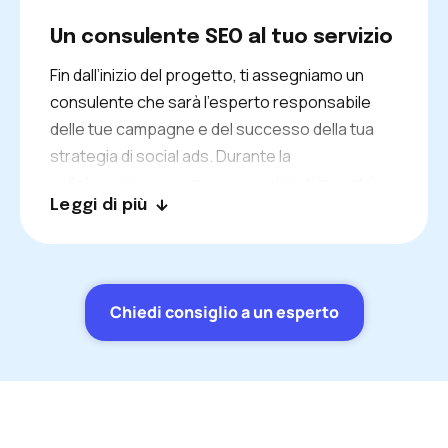
Un consulente SEO al tuo servizio
Fin dall’inizio del progetto, ti assegniamo un
consulente che sarà l’esperto responsabile
delle tue campagne e del successo della tua
strategia di social ads. Durante la
collaborazione vengono organizzati incontri
Leggi di più
regolari per monitorare i risultati e le azioni
intraprese.
Chiedi consiglio a un esperto
Che cos'è il Social Ads o