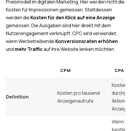
Preismodell im digitalen Marketing. Hier werden nicht die
Kosten für Impressionen gemessen. Stattdessen
werden die
Kosten für den Klick auf eine Anzeige
gemessen. Die Ausgaben sind hier direkt mit dem
Nutzerengagement verknüpft. CPC wird verwendet,
wenn Werbetreibende
Konversionsraten erhöhen
und
mehr Traffic
auf ihre Website lenken möchten.
CPM
CPA
Kosten p
Kosten pro tausend
durchgef
Definition
Anzeigenaufrufe
Aktion mi
Anzeige
Wenn ei
bestimm