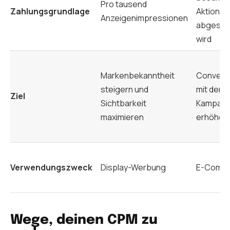
Pro tausend
Zahlungsgrundlage
Aktion
Anzeigenimpressionen
abgesch
wird
Markenbekanntheit
Convers
steigern und
mit der
Ziel
Sichtbarkeit
Kampag
maximieren
erhöhen
Verwendungszweck
Display-Werbung
E-Comm
Wege, deinen CPM zu