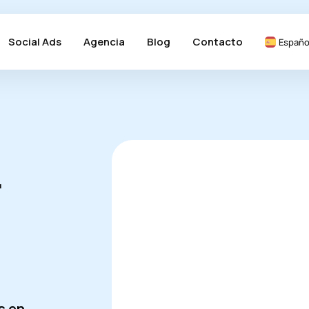
Social Ads
Agencia
Blog
Contacto
Españo
-
s en