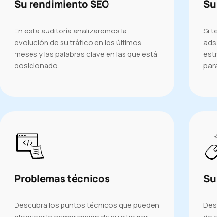
Su rendimiento SEO
Su
En esta auditoría analizaremos la
Si 
evolución de su tráfico en los últimos
ads
meses y las palabras clave en las que está
est
posicionado.
para
Problemas técnicos
Su
Descubra los puntos técnicos que pueden
Des
bloquear la comprensión de su sitio por
de 