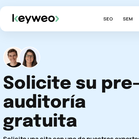
SEO
SEM
Solicite su pre
auditoría
gratuita
Solicite una cita con uno de nuestros experto