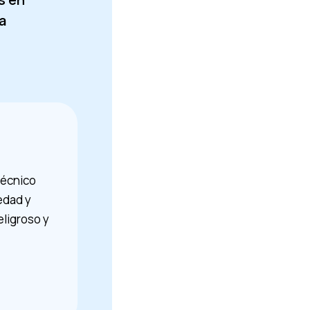
a
"Hemos desplegado juntos va
técnico
resultados extremadamente p
edad y
Estoy muy contento con la cal
eligroso y
el seguimiento organizativo d
David Schneuwly
Fundador Villanovo