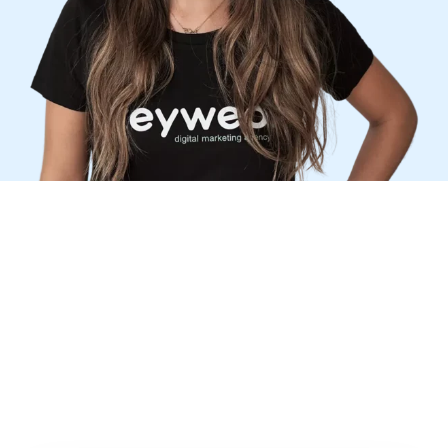
NUESTRA MISIÓN
Aumente su visibilidad en la red
de Facebook (Instagram &
Messenger) mientras controla
su
rentabilidad