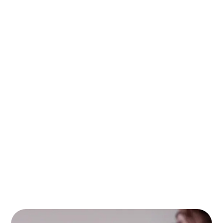
segmentación precisa y potente de la
audiencia, Facebook es un canal de
adquisición importante y especialmente
eficaz.
Facebook Ads ofrece las siguientes funciones:
Campañas de sensibilización.
Anuncios en Instagram.
Anuncios en Facebook Messenger.
Anuncios en Facebook.
Desarrollo del número de “me gusta” entre un
público cualificado.
Campañas de remarketing.
Generación de clientes potenciales cualificados.