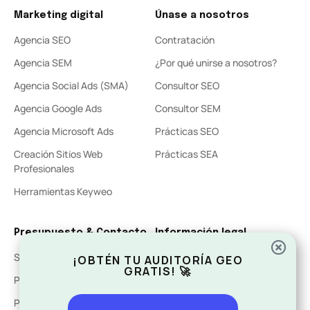
Marketing digital
Únase a nosotros
Agencia SEO
Contratación
Agencia SEM
¿Por qué unirse a nosotros?
Agencia Social Ads (SMA)
Consultor SEO
Agencia Google Ads
Consultor SEM
Agencia Microsoft Ads
Prácticas SEO
Creación Sitios Web
Prácticas SEA
Profesionales
Herramientas Keyweo
Presupuesto & Contacto
Información legal
Solicite su auditoría
Contacto
¡OBTÉN TU AUDITORÍA GEO
GRATIS! 🚀
Presupuesto SEO
Notas legales
Presupuesto Creación Web
Política de Privacidad