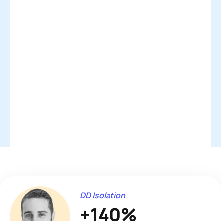
DD Isolation
+140%