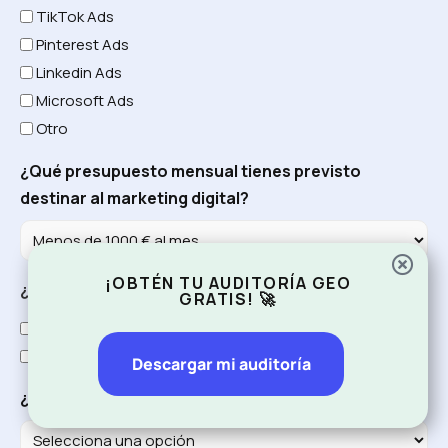
TikTok Ads
Pinterest Ads
Linkedin Ads
Microsoft Ads
Otro
¿Qué presupuesto mensual tienes previsto
destinar al marketing digital?
¡OBTÉN TU AUDITORÍA GEO
¿Qué mercados te interesan?
(Obligatorio)
GRATIS! 🚀
FR
ES
IT
DE
PT
NL
US
UK
BE
Otro
Descargar mi auditoría
¿Cómo nos has conocido?