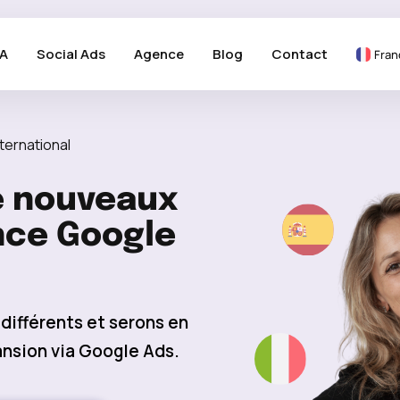
A
Social Ads
Agence
Blog
Contact
Fran
ternational
e nouveaux
nce Google
différents et serons en
ansion via Google Ads.