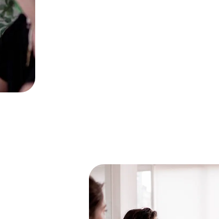
dans son ADN un positionnement très i
progressivement constitué une équipe
marketing digital apte pour des projet
internationaux complexes.
Contactez-nous
ds