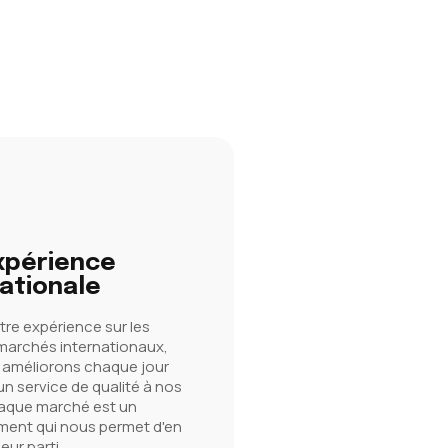
xpérience
ationale
tre expérience sur les
 marchés internationaux,
 améliorons chaque jour
 un service de qualité à nos
haque marché est un
ment qui nous permet d'en
leur parti.