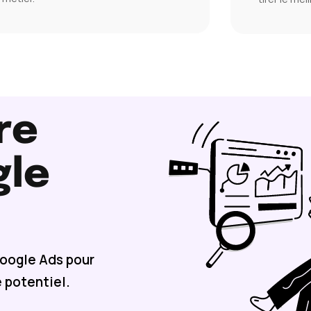
re
gle
oogle Ads pour
 potentiel.