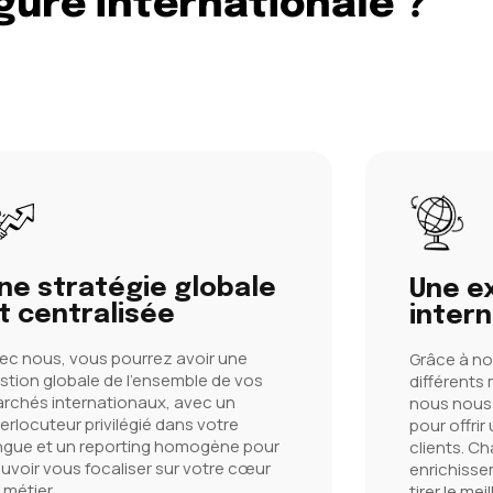
gure internationale ?
ne stratégie globale
Une e
t centralisée
intern
ec nous, vous pourrez avoir une
Grâce à no
stion globale de l'ensemble de vos
différents
rchés internationaux, avec un
nous nous
terlocuteur privilégié dans votre
pour offrir
ngue et un reporting homogène pour
clients. C
uvoir vous focaliser sur votre cœur
enrichisse
 métier.
tirer le meil