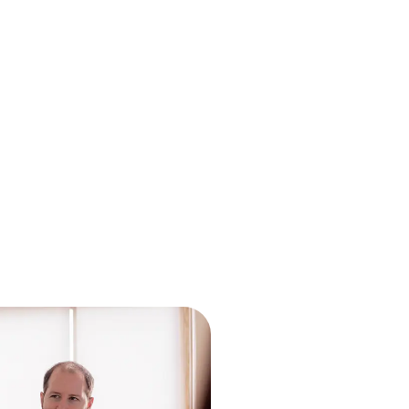
nternational. Nous avons
 de natifs experts en
s Google Ads