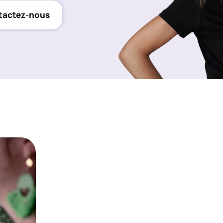
tactez-nous
La gestion de p
Google Ads int
est dans notre
Lancée à Barcelone par deux Français,