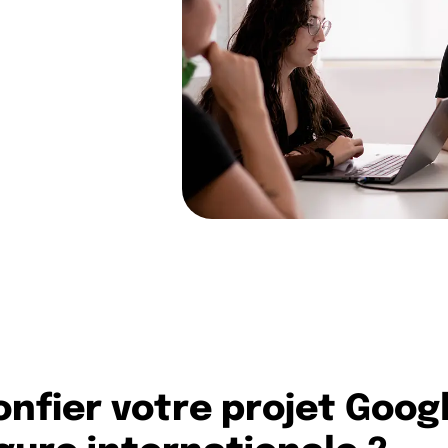
x langues avec
nc forcément
in.
nfier votre projet Goog