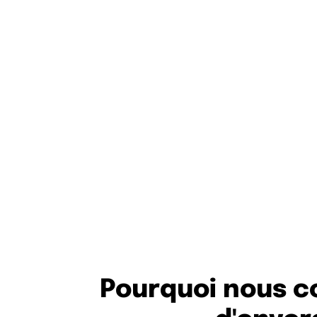
Chez Keyweo, nos équipes parlent au minimum deu
bien entendu l’anglais comme base. Vous aurez do
quelqu’un qui parlera la langue dont vous avez beso
Pourquoi nous co