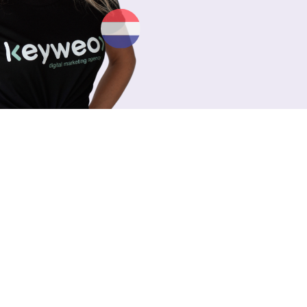
rojets
ernationaux
 ADN
 Keyweo a tout de suite eu