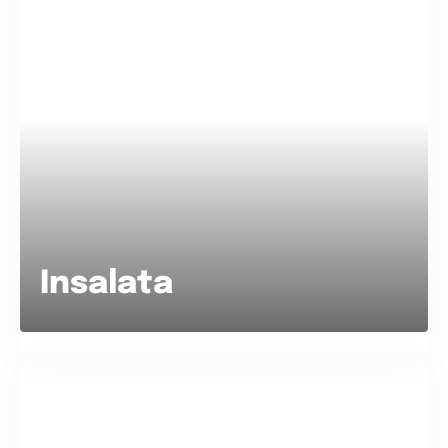
Insalata
Mattiniero o Nottambulo?