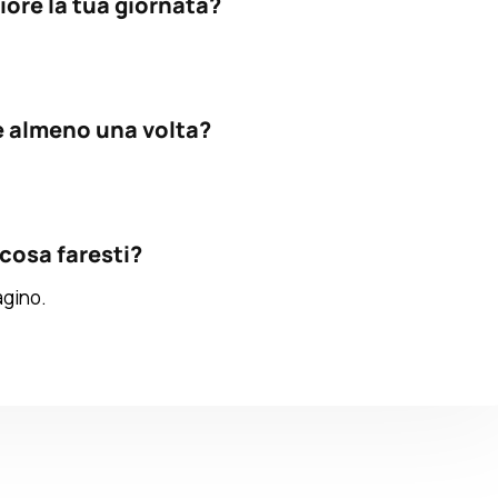
ore la tua giornata?
e almeno una volta?
 cosa faresti?
agino.