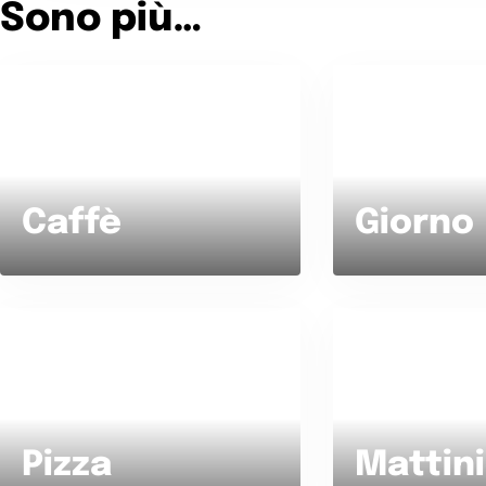
Sono più…
Tè o Caffè?
Giorno o Nott
Caffè
Giorno
Pizza o Insalata?
Mattiniero o 
Pizza
Mattin