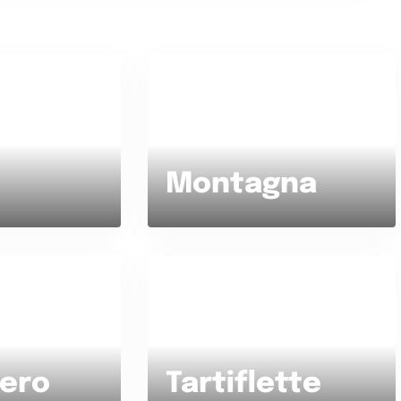
e?
Spiaggia o Montagna?
Montagna
Nottambulo?
Cibo preferito
iero
Tartiflette