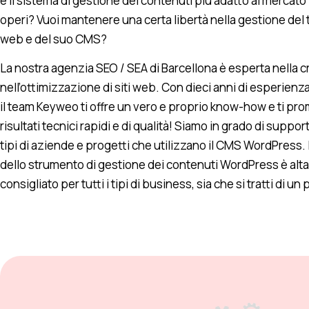
è il sistema di gestione dei contenuti più adatto al mercato 
operi? Vuoi mantenere una certa libertà nella gestione del 
web e del suo CMS?
La nostra agenzia SEO / SEA di Barcellona è esperta nella 
nell’ottimizzazione di siti web. Con dieci anni di esperienza 
il team Keyweo ti offre un vero e proprio know-how e ti pr
risultati tecnici rapidi e di qualità! Siamo in grado di support
tipi di aziende e progetti che utilizzano il CMS WordPress. L
dello strumento di gestione dei contenuti WordPress è al
consigliato per tutti i tipi di business, sia che si tratti di un 