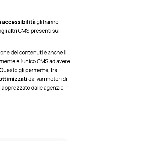
a
accessibilità
gli hanno
li altri CMS presenti sul
ione dei contenuti è anche il
lmente è l’unico CMS ad avere
 Questo gli permette, tra
ottimizzati
dai vari motori di
iù apprezzato dalle agenzie