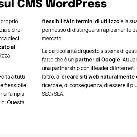
sul CMS WordPress
l proprio
flessibilità in termini di utilizzo
e la su
zia è che
permesso di distinguersi rapidamente dag
rca dieci
mercato.
zato al
La particolarità di questo sistema di gest
lizza
fatto che è un
partner di Google
. Attua
una partnership con il leader di Internet.
volta a
tutti
l’altro, di
creare siti web naturalmente 
 e flessibile
ricerca e, di conseguenza, di essere il p
on un’ampia
SEO/SEA.
lio. Questa