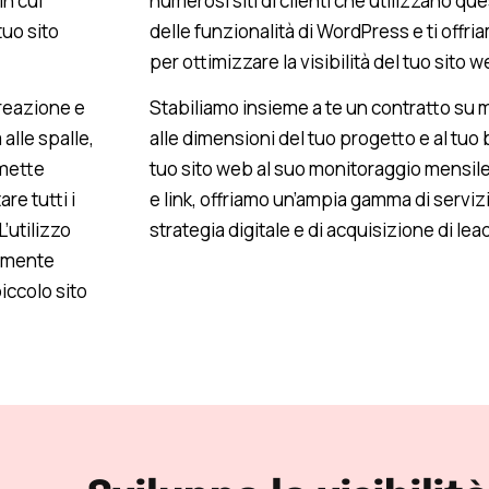
in cui
numerosi siti di clienti che utilizzano q
tuo sito
delle funzionalità di WordPress e ti offri
per ottimizzare la visibilità del tuo sito w
creazione e
Stabiliamo insieme a te un contratto su m
alle spalle,
alle dimensioni del tuo progetto e al tuo
omette
tuo sito web al suo monitoraggio mensile
are tutti i
e link, offriamo un’ampia gamma di servizi
’utilizzo
strategia digitale e di acquisizione di lea
tamente
piccolo sito