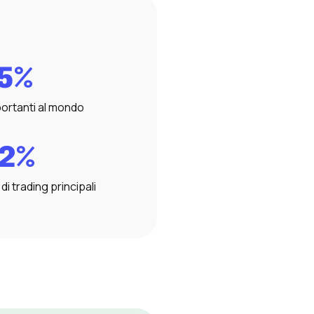
5%
mportanti al mondo
2%
i di trading principali