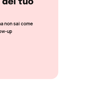
à del tuo
ma non sai come
low-up