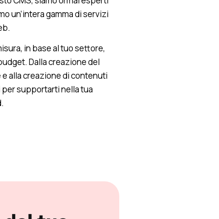
uesto CMS, siamo ormai esperti
amo un’intera gamma di servizi
eb.
isura, in base al tuo settore,
 budget. Dalla creazione del
 e alla creazione di contenuti
 per supportarti nella tua
d.