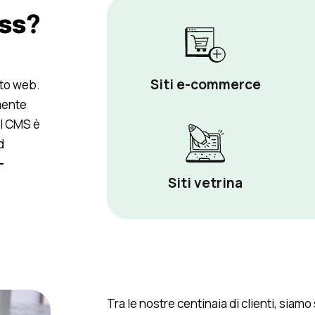
ess?
,
Siti e-commerce
ito web.
mente
 il CMS è
d
-
Siti vetrina
Tra le nostre centinaia di clienti, siamo