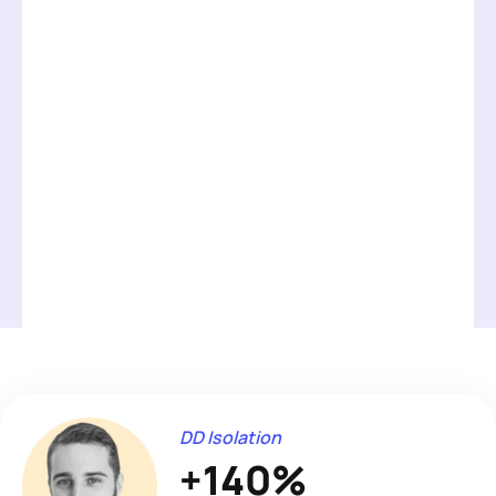
DD Isolation
+140%