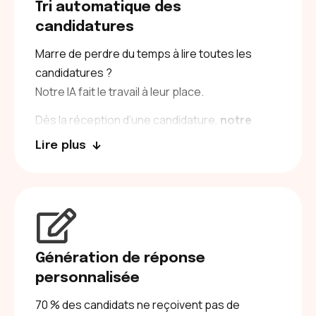
Tri automatique des
candidatures
Marre de perdre du temps à lire toutes les
candidatures ?
Notre IA fait le travail à leur place.
Dès la réception d’une candidature,
notre
solution IA extrait les données importantes
Lire plus
et les intègre à votre ATS avec un score de
pertinence.
Résultat, vos recruteurs ne consultent que les
profils qualifiés et leur accordent plus de
temps.
Génération de réponse
personnalisée
70 % des candidats ne reçoivent pas de