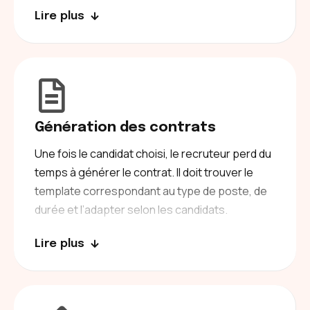
système de planification intelligent.
Il
Lire plus
propose directement les créneaux
disponibles, puis génère le lien de la visio et
envoie des rappels si nécessaire.
Génération des contrats
Une fois le candidat choisi, le recruteur perd du
temps à générer le contrat. Il doit trouver le
template correspondant au type de poste, de
durée et l’adapter selon les candidats.
Lire plus
Pour éviter cela,
notre solution automatise
l’intégralité du processus.
L’intelligence
artificielle récupère les données nécessaires