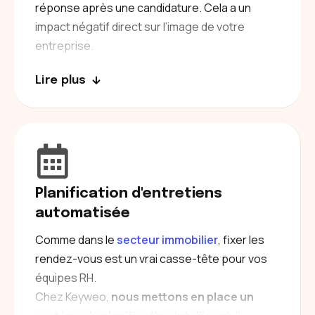
réponse après une candidature. Cela a un
impact négatif direct sur l’image de votre
entreprise.
Toutefois, vos recruteurs n’ont pas le temps de
Lire plus
répondre de manière personnalisée à tous les
candidats.
Notre IA
génère des réponses
personnalisées
pour le poste et
adapte son
ton
en fonction des éléments du CV. Ainsi, vous
Planification d'entretiens
répondez à tous les candidats, qui se sentiront
automatisée
considérés et pourront éventuellement vous
recommander.
Comme dans le
secteur immobilier
, fixer les
rendez-vous est un vrai casse-tête pour vos
équipes RH.
Chez Keyweo,
nous mettons en place un