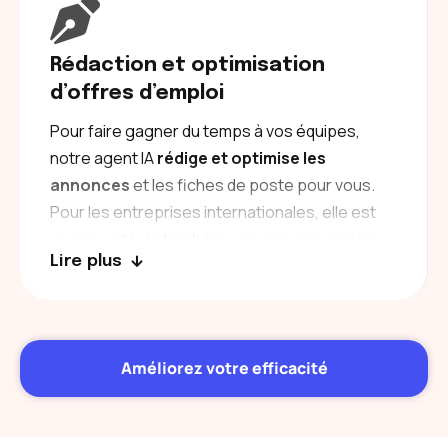
telles que le nom, l’adresse, l’email, l’intitulé du
poste ou encore le type de contrat et
sélectionne le bon template. Ensuite, elle
Rédaction et optimisation
envoie le contrat conforme via Docusign et
d’offres d’emploi
peut générer des relances si besoin.
Pour faire gagner du temps à vos équipes,
notre agent IA
rédige et optimise les
annonces
et les fiches de poste pour vous.
Pour les entreprises internationales, elle est
en capacité de
traduire vos annonces
dans
Lire plus
les langues que vous souhaitez.
Améliorez votre efficacité