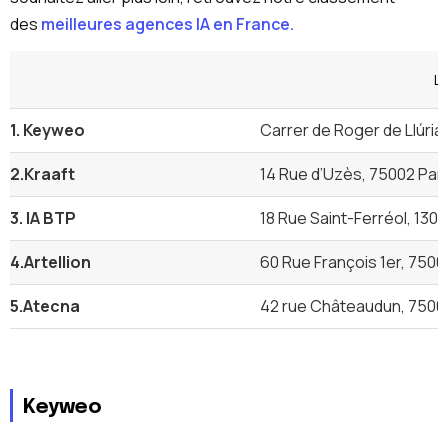
des
meilleures agences IA en France.
Lo
1. Keyweo
Carrer de Roger de Llúri
2.Kraaft
14 Rue d’Uzès, 75002 Pari
3. IA BTP
18 Rue Saint-Ferréol, 1300
4.Artellion
60 Rue François 1er, 7500
5.Atecna
42 rue Châteaudun, 75009
Keyweo