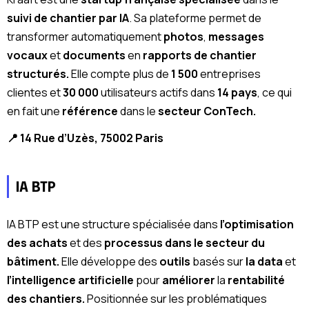
suivi de chantier par IA
. Sa plateforme permet de
transformer automatiquement
photos
,
messages
vocaux
et
documents
en
rapports de chantier
structurés.
Elle compte plus de
1 500
entreprises
clientes et
30 000
utilisateurs actifs dans
14 pays
, ce qui
en fait une
référence
dans le
secteur ConTech.
📍 14 Rue d’Uzès, 75002 Paris
IA BTP
IA BTP est une structure spécialisée dans
l’optimisation
des achats
et des
processus dans le secteur du
bâtiment.
Elle développe des
outils
basés sur
la data
et
l’intelligence artificielle
pour
améliorer
la
rentabilité
des chantiers.
Positionnée sur les problématiques