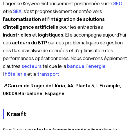
L’agence Keyweo historiquement positionnée sur le
SEO
et le
SEA
, s’est progressivement orientée vers
l’automatisation
et
l’intégration de solutions
d’intelligence artificielle
pour les entreprises
industrielles
et
logistiques.
Elle accompagne aujourd’hui
des
acteurs du BTP
sur des problématiques de gestion
des flux, d’analyse de données et d’optimisation des
performances opérationnelles. Nous convrons également
d’autres
secteurs
tel que le la
banque
, l’
énergie
,
l’
hôtellerie
et le
transport
.
📍Carrer de Roger de Llúria, 44, Planta 5, L’Eixample,
08009 Barcelone, Espagne
Kraaft
Kraaft est une
startup française
spécialisée
dans le