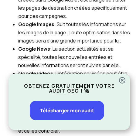
les pages de destination créées spécifiquement
pour ces campagnes.
Google Images
: Suit toutes les informations sur
les images de la page. Toute optimisation dans les
images sera d’une grande importance pour lui.
Google News
: La section actualités est sa
spécialité, toutes les nouvelles entrées et
nouvelles informations seront suivies par elle.
Google videos
: L’intégration de vidéos peut être
pertinente pour certains contenus, c’est pourquoi
OBTENEZ GRATUITEMENT VOTRE
Google dispose d’un BOT spécifique pour cette
AUDIT GEO ! 🚀
pratique.
Google adsense
: La publicité est un moyen de
Télécharger mon audit
monétiser vos pages. Il est chargé de suivre
toutes les publicités affichées sur les sites Web
et de les contrôler.