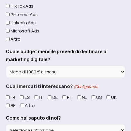
TikTok Ads
Pinterest Ads
Linkedin Ads
Microsoft Ads
Altro
Quale budget mensile prevedi di destinare al
marketing digitale?
Quali mercati ti interessano?
(Obbligatorio)
FR
ES
IT
DE
PT
NL
US
UK
BE
Altro
Come hai saputo di noi?