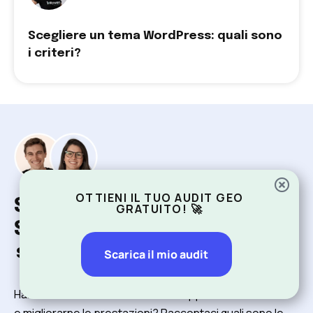
Scegliere un tema WordPress: quali sono
i criteri?
OTTIENI IL TUO AUDIT GEO
Stai cercando un'agenzia
GRATUITO! 🚀
SEO specializzata nel
settore eCommerce
?
Scarica il mio audit
Hai un eCommerce e desideri sviluppare il tuo sito web