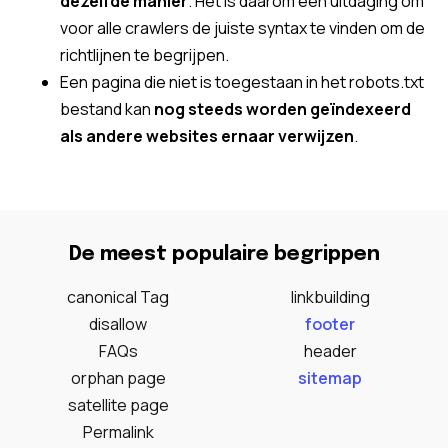
dezelfde manier
. Het is daarom een uitdaging om
voor alle crawlers de juiste syntax te vinden om de
richtlijnen te begrijpen.
Een pagina die niet is toegestaan in het robots.txt
bestand kan
nog steeds worden geïndexeerd
als andere websites ernaar verwijzen
.
De meest populaire begrippen
canonical Tag
linkbuilding
disallow
footer
FAQs
header
orphan page
sitemap
satellite page
Permalink