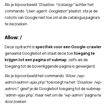
Als je bijvoorbeeld
“Disallow: */catalog/”
achter het
commando
“User-agent: Googlebot”
plaatst, sta je de
robots van Google niet toe om al de cataloguspagina’s
te bezoeken.
Allow: /
Deze opdracht is
specifiek voor een Google-crawler
genaamd Googlebot en staat deze toe
toegang te
krijgen tot een pagina of submap
, zelfs als de
toegang tot de bovenliggende pagina is geweigerd.
Als je bijvoorbeeld het commando
“Allow: /wp-
admin/admin-ajax.php”
toevoegt na het
“Disallow: /wp-
admin/”
, geef je de Googlebot toegang tot de submap
“admin-ajax.php”, maar niet om de
“wp-admin”
pagina te
doorzoeken.