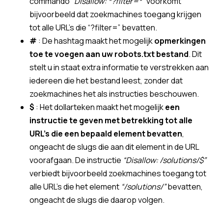
commando
“Disallow: *?filter=*”
voorkomt
bijvoorbeeld dat zoekmachines toegang krijgen
tot alle URL’s die “?filter=” bevatten.
#
: De hashtag maakt het mogelijk
opmerkingen
toe te voegen aan uw robots.txt bestand
. Dit
stelt u in staat extra informatie te verstrekken aan
iedereen die het bestand leest, zonder dat
zoekmachines het als instructies beschouwen.
$
: Het dollarteken maakt het mogelijk
een
instructie te geven met betrekking tot alle
URL’s die een bepaald element bevatten
,
ongeacht de slugs die aan dit element in de URL
voorafgaan. De instructie
“Disallow: /solutions/$”
verbiedt bijvoorbeeld zoekmachines toegang tot
alle URL’s die het element
“/solutions/”
bevatten,
ongeacht de slugs die daarop volgen.