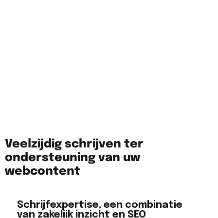
alle criteria voor goede SEO-prestaties.
Publicatie en monitoring
Na publicatie monitoren we de prestaties en
genereren we rapporten met gespecialiseerde
tools. Op basis van deze resultaten kunnen we
verbeteringen aanbrengen en corrigeren waar
nodig.
Veelzijdig schrijven ter
ondersteuning van uw
webcontent
Schrijfexpertise, een combinatie
van zakelijk inzicht en SEO