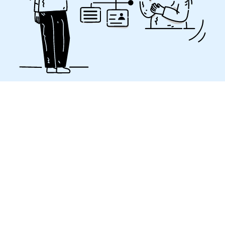
Wat is SEO-copywriting?
Het schrijven voor het internet om de zichtbaarheid
van uw website te verbeteren vereist zowel
redactionele vaardigheden als kennis van SEO.
Er zijn veel goede praktijken die u kunt volgen om
SEO-vriendelijke tekst te creëren. Het moet
geoptimaliseerd zijn voor zowel eindgebruikers als