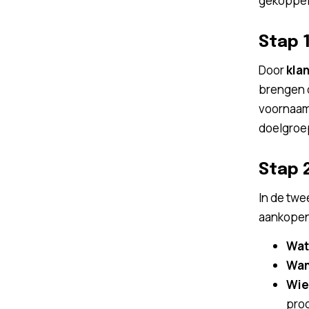
gekoppel
Stap 
Door
kla
brengen d
voornaam,
doelgroep
Stap 
In de twe
aankopen 
Wat
Wan
Wie
prod