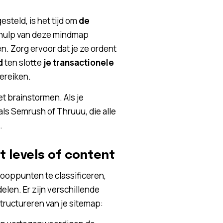
steld, is het tijd om
de
ehulp van deze mindmap
n. Zorg ervoor dat je ze ordent
d
ten slotte
je transactionele
ereiken.
t brainstormen. Als je
ls Semrush of Thruuu, die alle
.
t levels of content
nooppunten te classificeren,
len. Er zijn verschillende
tructureren van je sitemap: