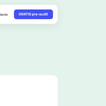
GRATIS pre-audit
lands