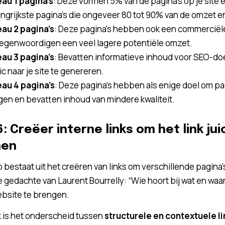
au 1 pagina’s
: Deze vormen 5% van de pagina’s op je sit
ngrijkste pagina’s die ongeveer 80 tot 90% van de omzet 
eau 2 pagina’s
: Deze pagina’s hebben ook een commerciël
egenwoordigen een veel lagere potentiële omzet.
eau 3 pagina’s
: Bevatten informatieve inhoud voor SEO-do
fic naar je site te genereren.
eau 4 pagina’s
: Deze pagina’s hebben als enige doel om pa
en en bevatten inhoud van mindere kwaliteit.
: Creëer interne links om het link jui
men
 bestaat uit het creëren van links om verschillende pagina’s
de gedachte van Laurent Bourrelly: “Wie hoort bij wat en wa
ebsite te brengen.
k is het onderscheid tussen
structurele en contextuele li