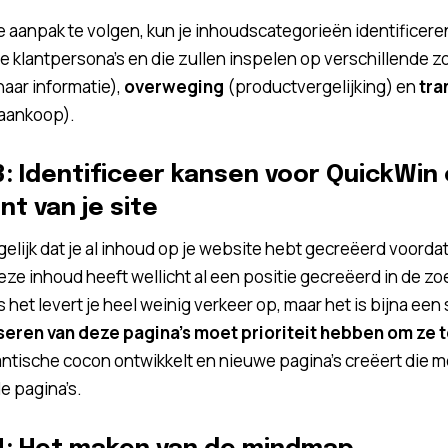
 aanpak te volgen, kun je inhoudscategorieën identificeren
 je klantpersona’s en die zullen inspelen op verschillende z
aar informatie),
overweging
(productvergelijking) en
tra
aankoop).
3: Identificeer kansen voor QuickWi
t van je site
gelijk dat je al inhoud op je website hebt gecreëerd voorda
ze inhoud heeft wellicht al een positie gecreëerd in de z
s het levert je heel weinig verkeer op, maar het is bijna ee
seren van deze pagina’s moet prioriteit hebben om ze 
tische cocon ontwikkelt en nieuwe pagina’s creëert die m
e pagina’s.