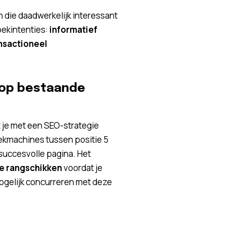
 die daadwerkelijk interessant
oekintenties:
informatief
nsactioneel
n op bestaande
t je met een SEO-strategie
oekmachines tussen positie 5
n succesvolle pagina. Het
te rangschikken
voordat je
ogelijk concurreren met deze