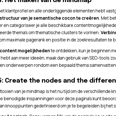
4: Het maken van de mindmap
het klantprofiel en alle onderliggende elementen hebt vastge
structuur van je semantische cocon te creëren
. Met b
er en categoriseer je alle beschikbare contentmogelijkhede
teerde thema’s om thematische clusters te vormen.
Verbin
om maximale pagerank en positie in de zoekresultaten te b
content mogelijkheden
te ontdekken, kun je beginnen me
hebt aan meer ideeën, maak dan gebruik van SEO-tools zoa
 en onderwerpen rondom een bepaald thema samenvatten
5: Create the nodes and the differen
ltooien van je mindmap is het nu tijd om de verschillende k
de benodigde inspanningen voor deze pagina’s kunt beoorde
an knooppunten gedefinieerd om je te begeleiden bij het s