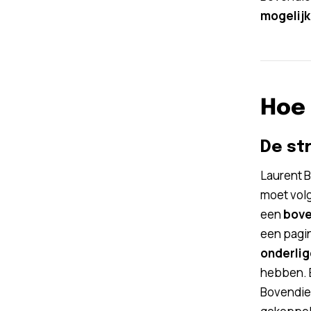
mogelijk
Hoe 
De st
Laurent B
moet volg
een
bove
een pagin
onderlig
hebben. E
Bovendien