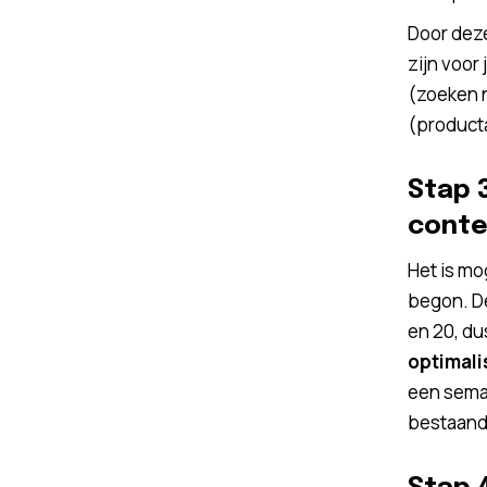
Door deze
zijn voor
(zoeken n
(product
Stap 
conten
Het is mo
begon. De
en 20, du
optimali
een seman
bestaand