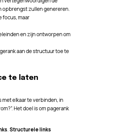
e en vertegenwoordigen de
en opbrengst zullen genereren.
e focus, maar
eleinden en zijn ontworpen om
gerank aan de structuur toe te
ce te laten
 met elkaar te verbinden, in
arom?”. Het doel is om pagerank
nks
.
Structurele links