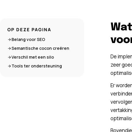
Wat
OP DEZE PAGINA
voo
Belang voor SEO
Semantische cocon creëren
De imple
Verschil met een silo
zeer goe
Tools ter ondersteuning
optimalis
Er worden
verbinden
vervolge
vertakkin
optimalise
Bovendien