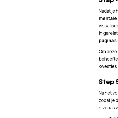
Stap 
Nadat je 
mentale 
visualise
in gerela
pagina’s
Om deze
behoefte 
kwesties
Step 
Na het vo
zodat je 
niveaus v