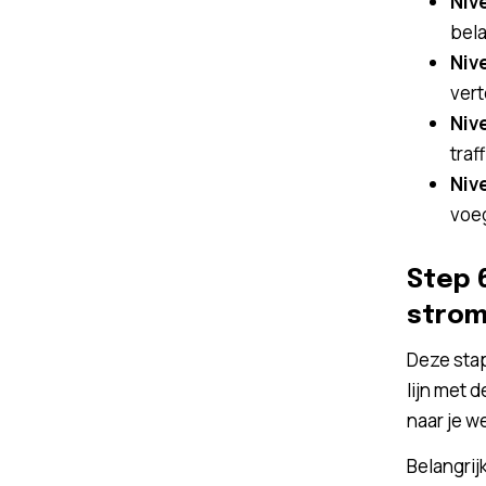
Nive
bela
Niv
vert
Niv
traf
Niv
voeg
Step 6
stro
Deze stap
lijn met 
naar je w
Belangrij