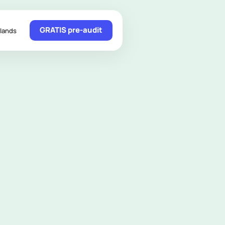
GRATIS pre-audit
lands