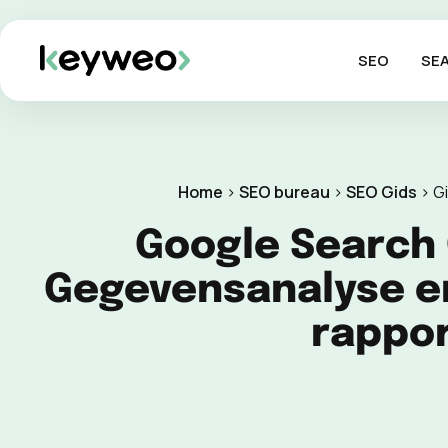
SEO
SE
Home
>
SEO bureau
>
SEO Gids
>
G
Google Search 
Gegevensanalyse e
rappo