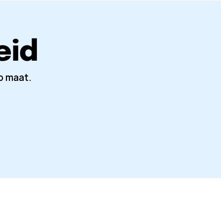
eid
p maat.