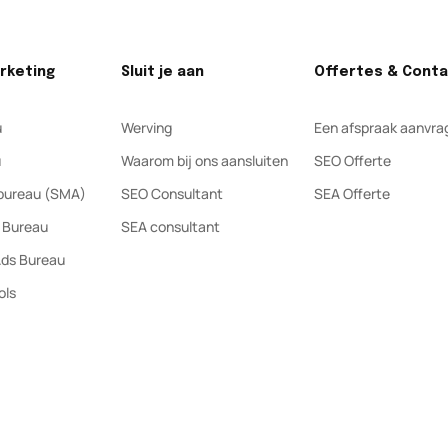
rketing
Sluit je aan
Offertes & Cont
u
Werving
Een afspraak aanvra
u
Waarom bij ons aansluiten
SEO Offerte
 bureau (SMA)
SEO Consultant
SEA Offerte
 Bureau
SEA consultant
Ads Bureau
ols