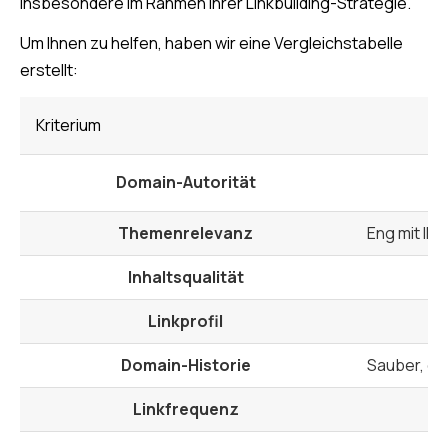
Insbesondere im Rahmen Ihrer Linkbuilding-Strategie.
Um Ihnen zu helfen, haben wir eine Vergleichstabelle
erstellt:
Kriterium
Domain-Autorität
Themenrelevanz
Eng mit Ihr
Inhaltsqualität
Linkprofil
Domain-Historie
Sauber, oh
Linkfrequenz