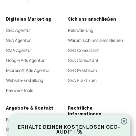
Digitales Marketing
Sich uns anschließen
SEO Agentur
Rekrutierung
SEA Agentur
Warum sich uns anschließen
SMA Agentur
SEO Consultant
Google Ads Agentur
SEA Consultant
Microsoft Ads Agentur
SEO Praktikum
Website-Erstellung
SEA Praktikum
Keyweo-Tools
Angebote & Kontakt
Rechtliche
Informationen
Kostenloses Voraudit
Kontakt
ERHALTE DEINEN KOSTENLOSEN GEO-
SEO Kostenvoranschlag
AUDIT! 🚀
Rechtliche Hinweise