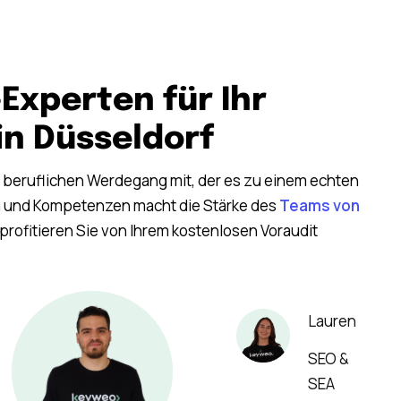
Experten für Ihr
n Düsseldorf
n beruflichen Werdegang mit, der es zu einem echten
en und Kompetenzen macht die Stärke des
Teams von
profitieren Sie von Ihrem kostenlosen Voraudit
Lauren
SEO &
SEA