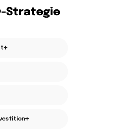
-Strategie
it
vestition