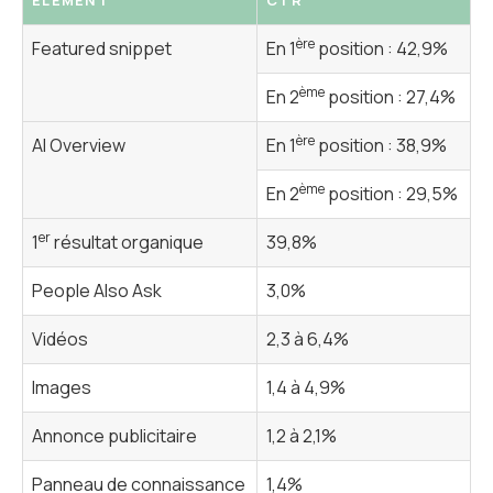
ère
Featured snippet
En 1
position : 42,9%
ème
En 2
position : 27,4%
ère
AI Overview
En 1
position : 38,9%
ème
En 2
position : 29,5%
er
1
résultat organique
39,8%
People Also Ask
3,0%
Vidéos
2,3 à 6,4%
Images
1,4 à 4,9%
Annonce publicitaire
1,2 à 2,1%
Panneau de connaissance
1,4%