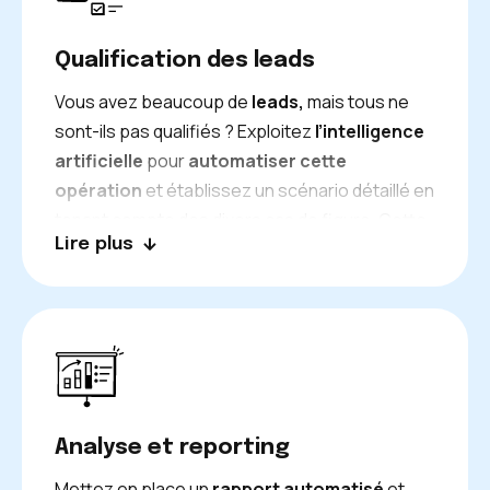
Qualification des leads
Vous avez beaucoup de
leads,
mais tous ne
sont-ils pas qualifiés ? Exploitez
l’intelligence
artificielle
pour
automatiser cette
opération
et établissez un scénario détaillé en
tenant compte des divers cas de figure. Cette
Lire plus
automatisation vous offre la possibilité de
focaliser vos efforts commerciaux
sur les
leads ayant le plus fort potentiel et d’
améliorer
considérablement vos
taux de conversion.
Analyse et reporting
Mettez en place un
rapport automatisé
et