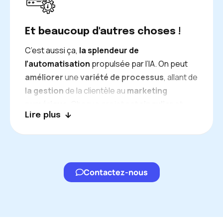
Et beaucoup d'autres choses !
C’est aussi ça,
la splendeur de
l’automatisation
propulsée par l’IA. On peut
améliorer
une
variété de processus
, allant de
la gestion
de la clientèle au
marketing
numérique
. Chaque projet est
singulier
et
Lire plus
peut être personnalisé selon vos exigences
particulières.
Échangeons sur vos objectifs pour
concevoir la solution la plus performante.
Contactez-nous