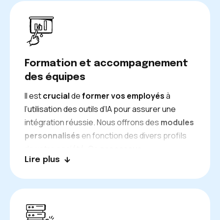
filtrage des candidatures et se
focalisent
plus
sur
la qualité
de la sélection.
Formation et accompagnement
des équipes
Il est
crucial
de
former vos employés
à
l’utilisation des outils d’IA pour assurer une
intégration réussie. Nous offrons des
modules
personnalisés
en fonction des divers profils
de votre société. Ce
processus
Lire plus
d’accompagnement
graduel favorise
l’établissement de
nouvelles routines de
travail
et garantit une
intégration réussie
des
solutions instaurées.