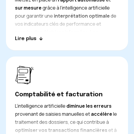
sur mesure
grâce à l’intelligence artificielle
pour garantir une
interprétation optimale
de
vos indicateurs clés de performance et
prendre des décisions informées. Les
Lire plus
tableaux de bord dynamiques
se mettent à
jour en temps réel et fournissent une
représentation précise de vos performances,
facilitant
ainsi
l’ajustement rapide
de vos
stratégies
marketing
et
commerciales.
Comptabilité et facturation
L’intelligence artificielle
diminue les erreurs
provenant de saisies manuelles et
accélère
le
traitement des dossiers, ce qui contribue à
optimiser vos transactions financières
et à