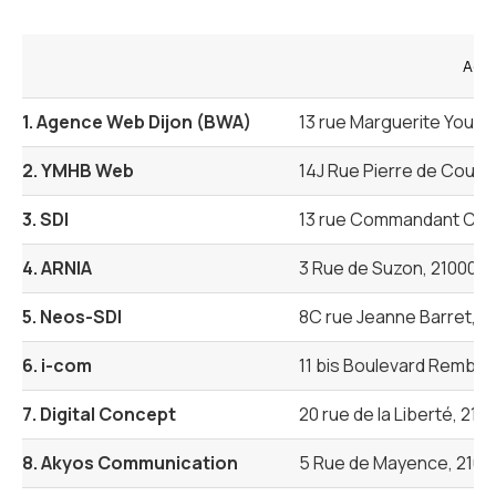
Adr
1. Agence Web Dijon (BWA)
13 rue Marguerite Yourc
2. YMHB Web
14J Rue Pierre de Couber
3. SDI
13 rue Commandant Cous
4. ARNIA
3 Rue de Suzon, 21000 Di
5. Neos-SDI
8C rue Jeanne Barret, 2
6. i-com
11 bis Boulevard Rembran
7. Digital Concept
20 rue de la Liberté, 210
8. Akyos Communication
5 Rue de Mayence, 21000