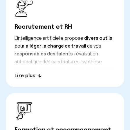
Recrutement et RH
L’intelligence artificielle propose
divers outils
pour
alléger la charge de travail
de vos
responsables des talents
: évaluation
automatique des candidatures, synthèse
intelligente, et processus de travail adaptés en
Lire plus
fonction des postes vacants. Votre équipe
intensifie la phase de sélection
initiale et
consacre plus de ressources à
l’analyse
détaillée des compétences.