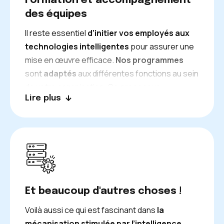
Formation et accompagnement
des équipes
Il reste essentiel
d’initier vos employés aux
technologies intelligentes
pour assurer une
mise en œuvre efficace.
Nos programmes
sont
adaptés
aux différentes fonctions au sein
de votre organisation. Ce processus
Lire plus
progressif établit de manière pérenne
de
nouveaux comportements professionnels
et assure
la compréhension des dispositifs
mis en place.
Et beaucoup d'autres choses !
Voilà aussi ce qui est fascinant dans
la
mécanisation stimulée par l’intelligence