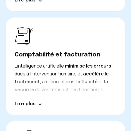
Lire plus
temps réel, vous fournissant une
vision
exacte de votre activité
et favorisant
l’adaptation rapide
de vos actions
promotionnelles et commerciales.
Comptabilité et facturation
L’intelligence artificielle
minimise les erreurs
dues à l’intervention humaine et
accélère le
traitement,
améliorant ainsi
la fluidité
et
la
sécurité
de vos transactions financières.
Réconciliation de documents comptables,
Lire plus
obtention des informations clés, procédures
adaptées : c’est ainsi que vous pouvez
alléger
la responsabilité de votre service financier.