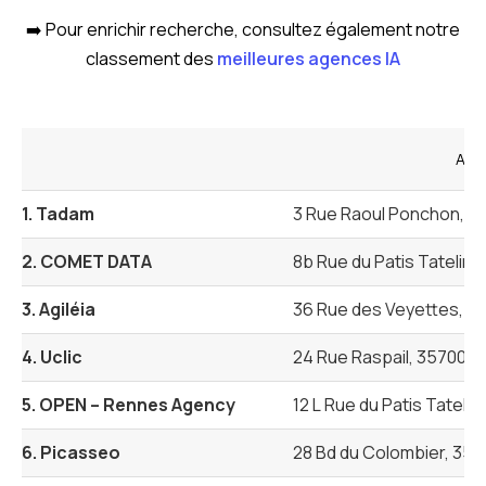
➡️ Pour enrichir recherche, consultez également notre
classement des
meilleures agences IA
Adr
1. Tadam
3 Rue Raoul Ponchon, 3
2. COMET DATA
8b Rue du Patis Tatelin
3. Agiléia
36 Rue des Veyettes, 3
4. Uclic
24 Rue Raspail, 35700 
5. OPEN – Rennes Agency
12 L Rue du Patis Tateli
6. Picasseo
28 Bd du Colombier, 35