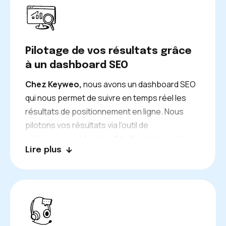
sera bien plus simple
!
Pilotage de vos résultats grâce
à un dashboard SEO
Chez Keyweo,
nous avons un dashboard SEO
qui nous permet de suivre en temps réel les
résultats de positionnement en ligne. Nous
pilotons vos résultats via l’outil de
référencement
Locker Studio
et des outils
Lire plus
que nous créons sur mesure. Grâce à ces
mécanismes, nous analysons vos données et
vous fournissons un rapport détaillé, car nous
voulons être 100 % transparents avec vous.
Ainsi, vous pourrez vérifier en temps réel
l’efficacité de nos stratégies sur votre activité