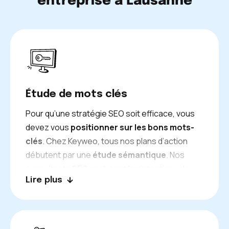
entreprise à Lausanne
Étude de mots clés
Pour qu’une stratégie SEO soit efficace, vous
devez vous
positionner sur les bons mots-
clés
. Chez Keyweo, tous nos plans d’action
débutent par une
étude sémantique
. Nos
consultants SEO analysent les intentions de
Lire plus
recherche des internautes et identifient les
termes importants à cibler lors de la rédaction
de vos contenus. Pour déterminer ces
expressions clés, nos experts analysent