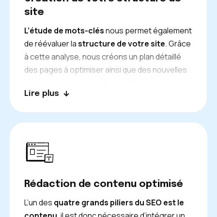
vérifier régulièrement l’état de santé de votre
site
site internet.
L’étude de mots-clés
nous permet également
de réévaluer la
structure de votre site
. Grâce
à cette analyse, nous créons un plan détaillé
des pages à optimiser ainsi que des nouvelles
pages à intégrer. Une fois cette étape
Lire plus
réalisée, vous disposerez d’une structure de
site optimisée pour le SEO, ce qui augmentera
vos chances de vous positionner dans les
premières pages des résultats Google.
Rédaction de contenu optimisé
L’un des
quatre grands piliers du SEO est le
contenu
, il est donc nécessaire d’intégrer un