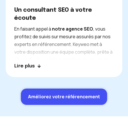
à Lausanne.
Un consultant SEO à votre
écoute
En faisant appel à
notre agence SEO
, vous
profitez de suivis sur mesure assurés par nos
experts en référencement. Keyweo met à
votre disposition une équipe complète, prête à
répondre à vos interrogations
tout au long
Lire plus
de notre collaboration. Pour le moindre doute,
n’hésitez pas à nous contacter. Nous sommes
ravis de vous offrir nos conseils personnalisés
pour
booster votre activité et votre
Améliorez votre référencement
visibilité à Lausanne.