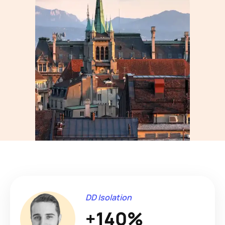
DD Isolation
+140%