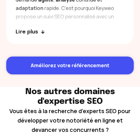
adaptation
rapide. C’est pourquoi Keyweo
propose un suivi SEO personnalisé avec un
accompagnement en
consulting
.
Lire plus
Un
consultant dédié
vous accompagne tout
au long du projet, analyse les performances,
ajuste la stratégie en fonction de vos objectifs
de croissance et vous aide à aligner le SEO
Améliorez votre référencement
avec votre roadmap produit et marketing.
Notre objectif
: vous offrir une
visibilité
Nos autres domaines
durable
,
mesurable
et
scalable
, au service de
votre croissance.
d'expertise SEO
Vous êtes à la recherche d’experts SEO pour
développer votre notoriété en ligne et
devancer vos concurrents ?