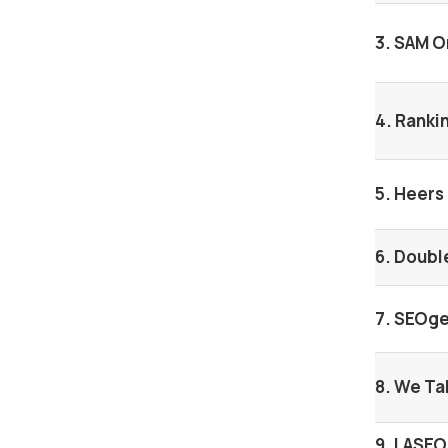
3. SAM O
4. Ranki
5. Heers
6. Doub
7. SEOg
8. We Ta
9. LASEO