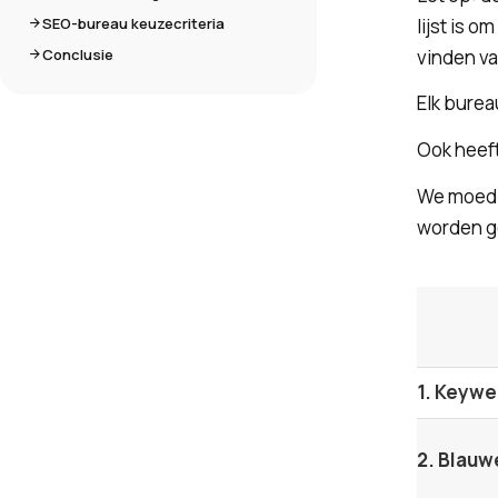
SEO-bureau keuzecriteria
lijst is o
Conclusie
vinden va
Elk burea
Ook heeft
We moedi
worden ge
1. Keyw
2. Blauw