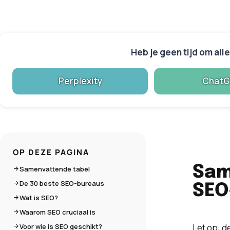
Heb je geen tijd om all
Perplexity
Chat
OP DEZE PAGINA
Sam
Samenvattende tabel
De 30 beste SEO-bureaus
SEO
Wat is SEO?
Waarom SEO cruciaal is
Voor wie is SEO geschikt?
Let op: d