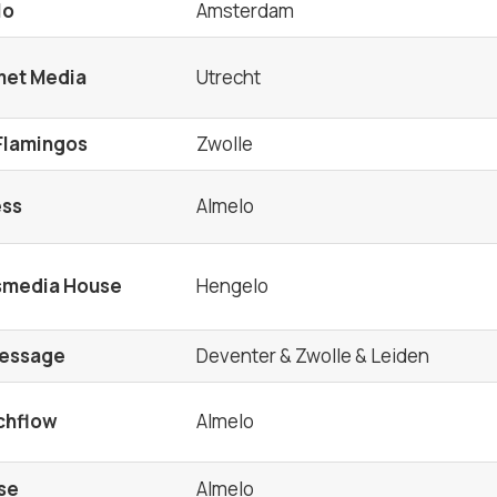
lo
Amsterdam
met Media
Utrecht
 Flamingos
Zwolle
ess
Almelo
ssmedia House
Hengelo
essage
Deventer & Zwolle & Leiden
chflow
Almelo
se
Almelo