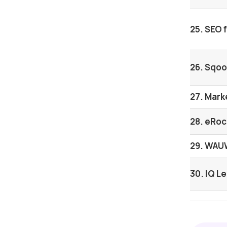
25. SEO 
26. Sqoo
27. Mark
28. eRoc
29. WA
30. IQ L