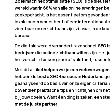
Zoekmachineoptimalisatie (SEO)
is dé sleutel 
wereld waarin 68% van alle online ervaringen b
zoekopdracht, is het essentieel om gevonden t
lokale ondernemer bent of een internationaal m
zichtbaar én onzichtbaar zijn, zit vaak in de keu
bureau.
De digitale wereld verandert razendsnel.
SEO is
bedrijven die online zichtbaar willen zijn
. Het 
het verschil: tussen groei of stilstand, tussen 
Met dit artikel
helpen we je een weloverwogen
hebben de
beste SEO-bureaus in Nederland
ge
geanalyseerd op basis van onze eigen criteria. 
bovendien praktische tips en richtlijnen om he
bij jouw doelen. Want één ding is zeker:
een ste
met de juiste partner
.