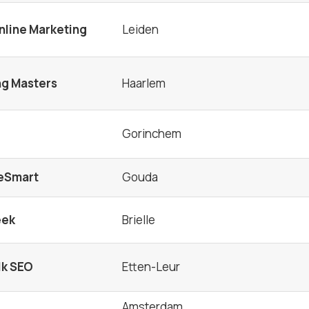
nline Marketing
Leiden
ng Masters
Haarlem
Gorinchem
leSmart
Gouda
eek
Brielle
lk SEO
Etten-Leur
Amsterdam