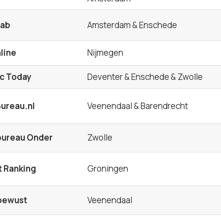
lab
Amsterdam & Enschede
nline
Nijmegen
ic Today
Deventer & Enschede & Zwolle
Bureau.nl
Veenendaal & Barendrecht
bureau Onder
Zwolle
t Ranking
Groningen
lbewust
Veenendaal