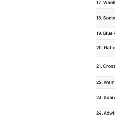
17. Whel
18. Som
19. Blue
20. Hatl
21. Cro
22. Wem
23. Sear
24. Adwi