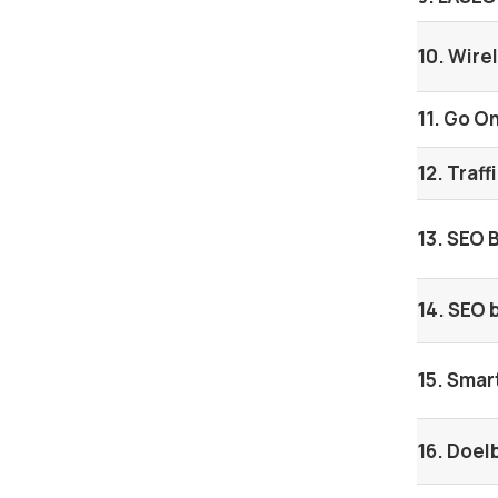
10. Wire
11. Go O
12. Traff
13. SEO 
14. SEO 
15. Smar
16. Doe