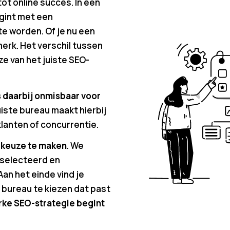
tot online succes. In een
egint met een
e worden. Of je nu een
erk. Het verschil tussen
ze van het juiste SEO-
 daarbij onmisbaar voor
juiste bureau maakt hierbij
klanten of concurrentie.
 keuze te maken
. We
selecteerd en
Aan het einde vind je
t bureau te kiezen dat past
rke SEO-strategie begint