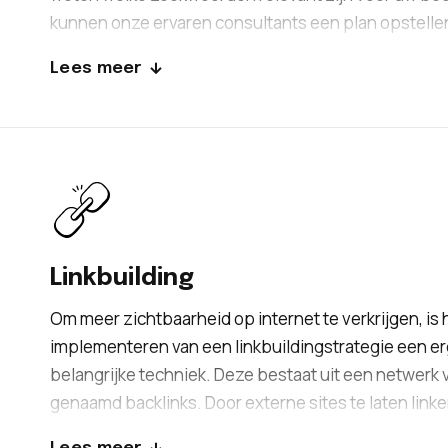
kunnen onze ervaren consultants een plan opstellen
plan omvat details van welke pagina’s gemaakt moe
Lees meer
worden of geoptimaliseerd. Tevens bieden wij een
redactioneel plan aan, zodat u kunt profiteren van d
SEO-strategie en bovenaan in de zoekresultaten ku
verschijnen
Linkbuilding
Om meer zichtbaarheid op internet te verkrijgen, is 
implementeren van een linkbuildingstrategie een e
belangrijke techniek. Deze bestaat uit een netwerk v
genaamd backlinks. Door externe sites te laten link
uw site, kan dit de geloofwaardigheid en popularitei