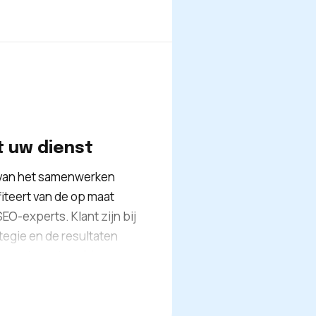
 Zij zullen er namelijk
ltaten voor u te behalen.
t uw dienst
n van het samenwerken
iteert van de op maat
O-experts. Klant zijn bij
egie en de resultaten
t opvolgen door één van
 beschikking om al uw
ies zo goed mogelijk aan
erdam.