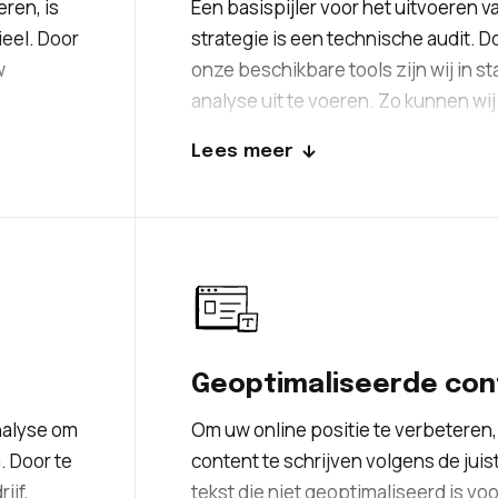
ren, is
Een basispijler voor het uitvoeren 
eel. Door
strategie is een technische audit. 
w
onze beschikbare tools zijn wij in s
analyse uit te voeren. Zo kunnen wi
uw sector
technische problemen zich voordoen
Lees meer
vertragingen veroorzaken of de zic
et een
Aan de hand van deze vaststelling k
deze problemen oplossen. Om uitein
dat uw bedrijf in Amsterdam beschikt
geoptimaliseerd is in zijn werking.
Geoptimaliseerde cont
nalyse om
Om uw online positie te verbeteren, 
. Door te
content te schrijven volgens de juis
ijf,
tekst die niet geoptimaliseerd is vo