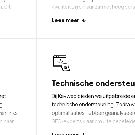
. Dit
kwaliteit zijn, maar zal niet hoog ver
ten
zoekresultaten. Het schrijven van e
Lees meer
houdt in dat er aandacht wordt best
e beste
aspecten, zoals het gebruik van re
nt
optimaliseren van de meta-informati
van de tekst met koppen en subkopp
rekenen op ons team van ervaren SE
kunnen geoptimaliseerde teksten l
versterken en uw online aanwezighe
Technische ondersteu
het
Bij Keyweo bieden we uitgebreide e
rg
technische ondersteuning. Zodra w
an links,
optimalisaties hebben geanalyseerd
en naar
SEO-experts klaar om u te begeleide
t
ervan. Met ons bureau in Amsterdam