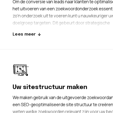
Om de conversie van leads naar klanten te optimalise
het uitvoeren van een zoekwoordonderzoek essenti
zo’n onderzoek uit te voeren kunt u nauwkeuriger u
doelgroep targeten. Dit gebeurt door strategische
zoekwoorden te gebruiken die relevant zijn binnen 
Lees meer
in Amsterdam. Om uw bedrijf op de meest relevante
zoektermen te positioneren, houden wij rekening m
aantal criteria.
Uw sitestructuur maken
We maken gebruik van de uitgevoerde zoekwoorda
een SEO-geoptimaliseerde site structuur te creëren
weten welke zoekwoorden relevant zijn voor uw bedr