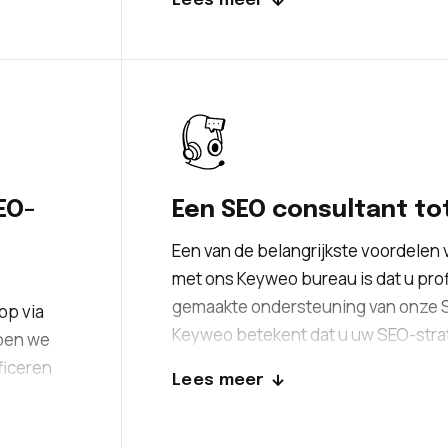
Lees meer
 externe
gerust hart overlaten aan de experts.
eken.
alles aan doen om de verwachte resu
EO-
Een SEO consultant to
Een van de belangrijkste voordele
met ons Keyweo bureau is dat u prof
gemaakte ondersteuning van onze SE
op via
Keyweo betekent dat u uw SEO-strat
ben we
ervan regelmatig en persoonlijk laa
ficeren
Lees meer
onze consultants. Wij staan ​​tot uw
taan.
vragen te beantwoorden en ons adv
ren van
te passen aan uw activiteit in Amst