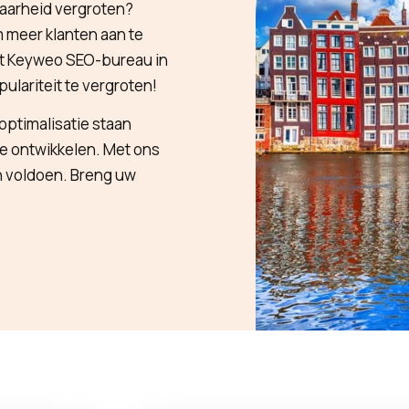
baarheid vergroten?
m meer klanten aan te
et Keyweo SEO-bureau in
lariteit te vergroten!
ptimalisatie staan
te ontwikkelen. Met ons
n voldoen. Breng uw