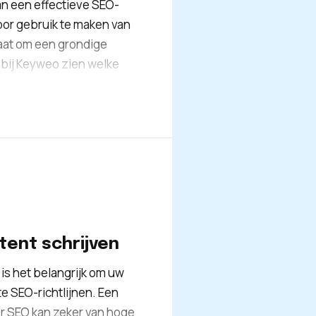
van een effectieve SEO-
Door gebruik te maken van
taat om een grondige
j bij Keyweo zien welke
 op de site, die mogelijk
htbaarheid verminderen.
an ons team van experts
delijk ervoor te zorgen
 over een site die
ent schrijven
is het belangrijk om uw
te SEO-richtlijnen. Een
or SEO kan zeker van hoge