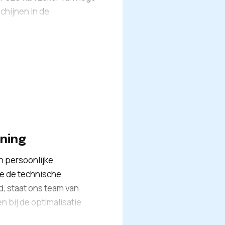
schijnen in de
en correcte SEO-tekst
eed aan verschillende
levante zoekwoorden, het
e en het structureren
en. Bij Keyweo kunt u
O-redacteuren. Zij
everen om uw website te
id te vergroten.
ning
n persoonlijke
e de technische
, staat ons team van
n bij de optimalisatie
 kunt u het werk met een