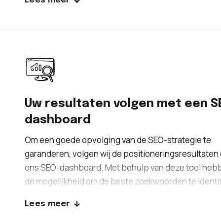
Lees meer
vergroten. Het is echter wel belangrijk dat de juiste
sites worden geselecteerd met goede SEO-statisti
Keyweo kan u hierbij helpen!
Uw resultaten volgen met een S
dashboard
Om een goede opvolging van de SEO-strategie te
garanderen, volgen wij de positioneringsresultaten 
ons SEO-dashboard. Met behulp van deze tool heb
de mogelijkheid om de beste zoekwoorden te identi
waardoor u boven uw concurrenten kunt komen te s
Lees meer
Daarnaast helpen deze gegevens bij het optimalise