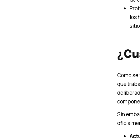
Prot
los 
siti
¿Cu
Como se v
que traba
deliberad
compone 
Sin embar
oficialme
Act