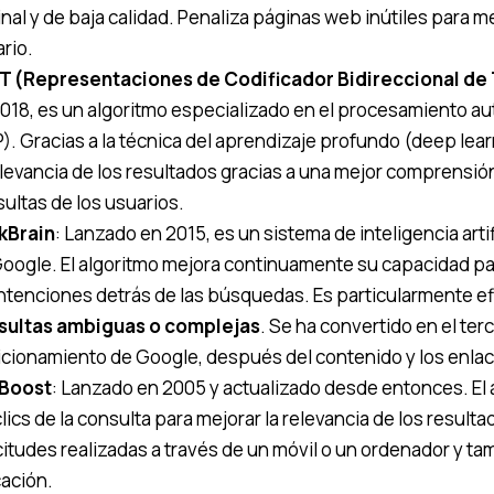
inal y de baja calidad. Penaliza páginas web inútiles para m
rio.
T (Representaciones de Codificador Bidireccional de
018, es un algoritmo especializado en el procesamiento au
). Gracias a la técnica del aprendizaje profundo (deep lear
elevancia de los resultados gracias a una mejor comprensión
ultas de los usuarios.
kBrain
: Lanzado en 2015, es un sistema de inteligencia arti
oogle. El algoritmo mejora continuamente su capacidad pa
intenciones detrás de las búsquedas. Es particularmente e
sultas ambiguas o complejas
. Se ha convertido en el ter
cionamiento de Google, después del contenido y los enlac
Boost
: Lanzado en 2005 y actualizado desde entonces. El a
clics de la consulta para mejorar la relevancia de los result
citudes realizadas a través de un móvil o un ordenador y ta
ación.