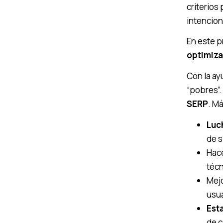
criterios
intencion
En este p
optimiza
Con la ay
“pobres”.
SERP
. M
Luc
de s
Hace
técn
Mejo
usua
Esta
de c