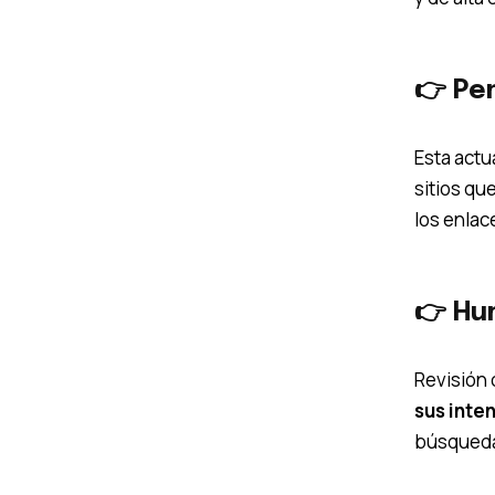
👉 Pe
Esta actu
sitios qu
los enlac
👉 Hu
Revisión 
sus inte
búsqueda 