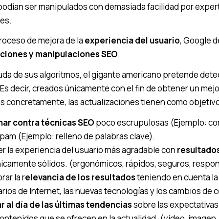
 podían ser manipulados con demasiada facilidad por expe
es.
roceso de mejora de la
experiencia del usuario
, Google de
ciones y manipulaciones SEO
.
uda de sus algoritmos, el gigante americano pretende detec
 Es decir, creados únicamente con el fin de obtener un mej
ás concretamente, las actualizaciones tienen como objetiv
har contra técnicas SEO
poco escrupulosas (Ejemplo: com
pam (Ejemplo: relleno de palabras clave).
r la experiencia del usuario más agradable con
resultados
icamente sólidos. (ergonómicos, rápidos, seguros, respons
rar la r
elevancia de los resultados
teniendo en cuenta la
rios de Internet, las nuevas tecnologías y los cambios de
r al día de las últimas tendencias
sobre las expectativas 
ontenidos que se ofrecen en la actualidad. (vídeo, imagen