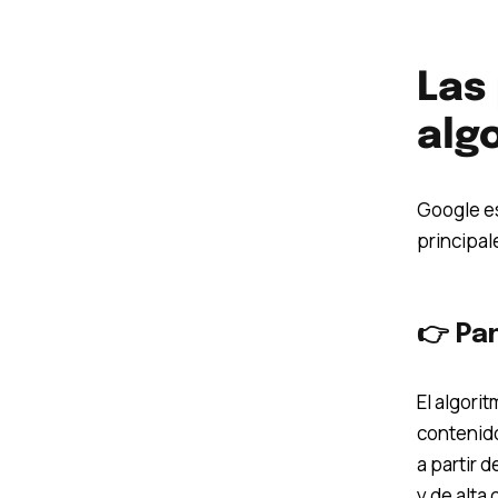
Las
alg
Google es
principal
👉 Pa
El algori
contenido
a partir d
y de alta 