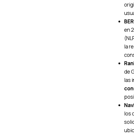
orig
usua
BER
en 2
(NLP
la r
cons
Ran
de G
las 
con
posi
Nav
los 
soli
ubic