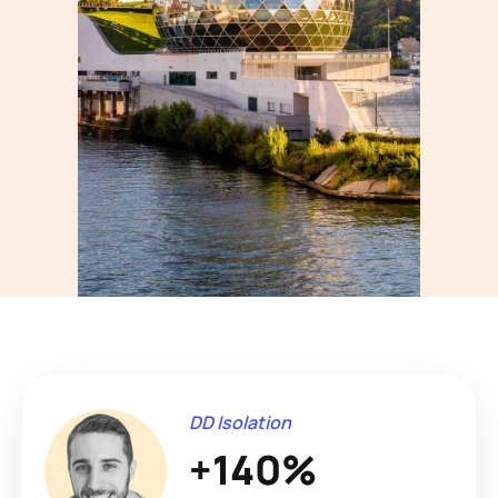
DD Isolation
+140%