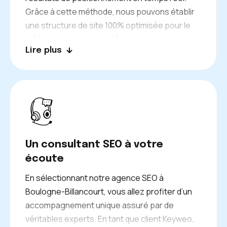
Grâce à cette méthode, nous pouvons établir
une structure de site 100% optimisée pour le
référencement naturel. À travers une
Lire plus
surveillance constante, nous pouvons repérer
les mots clés stratégiques sur lesquels vous
devez vous placer. Ces données nous
permettent de construire un plan éditorial
pertinent pour développer votre visibilité, et
surtout pour passer devant les concurrents !
Un consultant SEO à votre
écoute
En sélectionnant notre agence SEO à
Boulogne-Billancourt, vous allez profiter d’un
accompagnement unique assuré par de
véritables experts. En tant que client Keyweo,