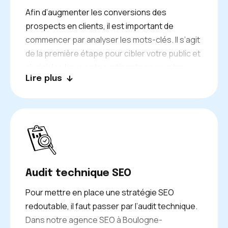
Afin d’augmenter les conversions des
prospects en clients, il est important de
commencer par analyser les mots-clés. Il s’agit
de la première étape pour cibler votre public et
choisir les keywords pertinents pour votre
Lire plus
secteur professionnel. Pour effectuer cette
analyse approfondie, nous utilisons différents
critères comme la difficulté des mots-clés ou
encore le volume de trafic généré pour
positionner votre site Web sur les recherches
les plus stratégiques.
Audit technique SEO
Pour mettre en place une stratégie SEO
redoutable, il faut passer par l’audit technique.
Dans notre agence SEO à Boulogne-