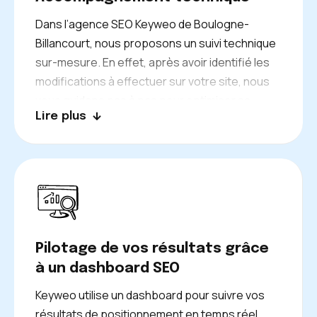
Dans l’agence SEO Keyweo de Boulogne-
Billancourt, nous proposons un suivi technique
sur-mesure. En effet, après avoir identifié les
modifications à effectuer sur votre site, nous
vous guidons pas à pas pour optimiser sa
Lire plus
structure. Si vous le préférez, nous pouvons
aussi nous charger des modifications
techniques à votre place. Notre équipe de
consultants SEO sera ravie de faciliter la
gestion technique de votre site Internet en
optimisant tout son fonctionnement.
Pilotage de vos résultats grâce
à un dashboard SEO
Keyweo utilise un dashboard pour suivre vos
résultats de positionnement en temps réel.