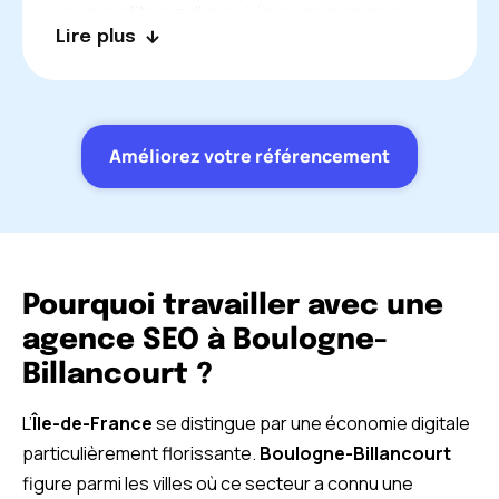
vous profiterez d’un suivi sur-mesure pour
Lire plus
ajuster votre stratégie au bon moment, et pour
obtenir les meilleurs résultats. Nos consultants
se tiennent à votre disposition pour répondre à
toutes vos questions et pour vous conseiller
Améliorez votre référencement
en fonction de votre activité professionnelle.
Chez nous, votre satisfaction est la priorité !
Pourquoi travailler avec une
agence SEO à Boulogne-
Billancourt ?
L’
Île-de-France
se distingue par une économie digitale
particulièrement florissante.
Boulogne-Billancourt
figure parmi les villes où ce secteur a connu une