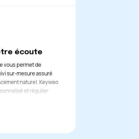
ra facilitée, ce qui
nnement.
otre écoute
le vous permet de
suivi sur-mesure assuré
encement naturel. Keyweo
onnalisé et régulier
sultats. Nous nous tenons
 toutes vos questions et
secteur d’activité à
 satisfaction de nos