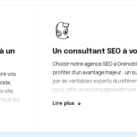
rnes qui
Ainsi, la gestion technique du site se
permettra d’optimiser son fonctio
à un
Un consultant SEO à v
Choisir notre agence SEO à Grenob
profiter d’un avantage majeur : un 
vre vos
par de véritables experts du référ
cela,
vous offre un accompagnement pers
e site
pour vous garantir les meilleurs ré
 tous les
Lire plus
à votre disposition pour répondre à
se
vous conseiller en fonction de votre 
Grenoble. Dans notre agence SEO, la
x besoins
clients est une priorité absolue !