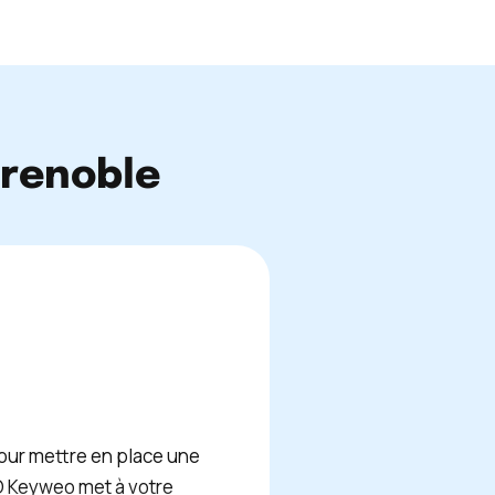
Grenoble
our mettre en place une
O Keyweo met à votre