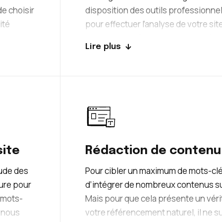
de choisir
disposition des outils professionn
ité
pour effectuer l’analyse de votre si
t compte
tous les problèmes techniques. Après
Lire plus
fficulté
soucis techniques, nos consultant
que votre
afin de les résoudre. Une liste de pr
 les plus
l’impact estimé de chaque problème
en place rapidement les actions les
en travaillant main dans la main que
ces soucis pour garantir à votre ent
optimisé qui gagnera rapidement en v
site
Rédaction de contenu
tude des
Pour cibler un maximum de mots-clés
ure pour
d’intégrer de nombreux contenus sur
x mots-
Mais pour que cela présente un vér
, nous
votre référencement naturel, il ne s