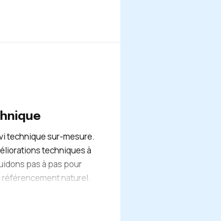
vent surtout être de
structuré, intéressant,
phe et positionné sur les
 H2 et H3 doivent être
dacteurs expérimentés
 vos contenus pour vous
optimisés.
hnique
ivi technique sur-mesure.
éliorations techniques à
guidons pas à pas pour
 référencement naturel.
réaliser vous seront
 le souhaitez, nos
ffectuer à votre place.