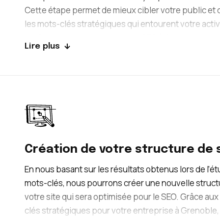
Cette étape permet de mieux cibler votre public et 
les mots-clés stratégiques qui entourent votre activ
professionnelle. Notre agence SEO à Grenoble tien
Lire plus
de différents critères comme la keyword difficulty (di
des mots-clés) et du volume de trafic généré pour 
entreprise puisse se positionner sur les recherches
pertinentes.
Création de votre structure de 
En nous basant sur les résultats obtenus lors de l’é
mots-clés, nous pourrons créer une nouvelle struct
votre site qui sera optimisée pour le SEO. Grâce au
clés stratégiques pour votre entreprise à Grenoble