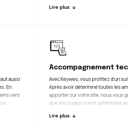
s pages à
grandes quantités de textes, ils doi
Lire plus
ultants
bonne qualité. Le contenu doit être 
rédigé sans aucune faute d’orthogra
s
bons mots-clés. De plus, les balises
he. Avec
bien utilisées. Notre équipe de ré
le et
peut se charger de la rédaction de
offrir des textes de qualité et bien 
Accompagnement tec
 faut aussi
Avec Keyweo, vous profitez d’un su
es. En
Après avoir déterminé toutes les am
liens vers
apporter sur votre site, nous vous 
 sa
que vos pages soient optimisées au
illeurs,
Toutes les opérations techniques à 
Lire plus
lectionner
clairement expliquées. Mais si vous
e équipe
consultants SEO pourront aussi les e