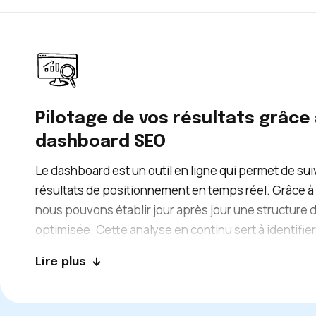
experte en SEO va toujours privilégier les sites exte
présentent d’excellentes métriques.
Pilotage de vos résultats grâce 
dashboard SEO
Le dashboard est un outil en ligne qui permet de sui
résultats de positionnement en temps réel. Grâce à 
nous pouvons établir jour après jour une structure d
optimisée. Cette analyse en continu sert à identifier
mots-clés stratégiques sur lesquels votre site doit 
Lire plus
positionner. Nous utilisons toutes ces données et
informations pour créer un plan éditorial adapté au
de votre entreprise.