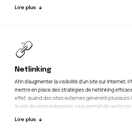
allons mettre en place un plan éditorial détaillant le
Lire plus
créer et les pages existantes à optimiser. Nos cons
SEO s’engagent à élaborer la meilleure stratégie de
référencement naturel pour que vous puissiez vou
positionner en tête de tous les résultats de recherc
notre agence, vous obtiendrez une visibilité maxima
vous atteindrez la première position !
Netlinking
Afin d’augmenter la visibilité d’un site sur Internet, il
mettre en place des stratégies de netlinking efficac
effet, quand des sites externes génèrent plusieurs 
le site de votre entreprise, cela permet de renforcer
popularité aux yeux des moteurs de recherche. Par a
Lire plus
pour garantir l’efficacité de ces stratégies, il faut sé
les sites externes avec beaucoup d’attention. Notr