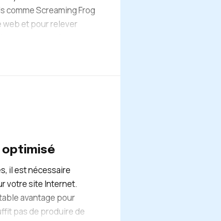
els comme Screaming Frog
te web et pour relever
 avoir identifié tous les
s vous accompagneront
iorités sera établie selon
. Le but étant de mettre
 plus importantes. C’est
 nous corrigerons tous
reprise à Grenoble un site
isibilité.
 optimisé
, il est nécessaire
 votre site Internet.
itable avantage pour
uffit pas de produire de