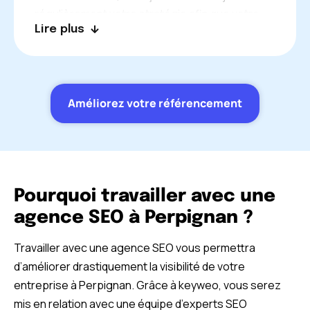
régulièrement votre stratégie afin que votre
Lire plus
référencement soit toujours optimisé. Nos
consultants SEO seront toujours à votre
service pour répondre à vos questions et vous
conseiller. Tant que vous serez notre client, la
Améliorez votre référencement
réussite de votre entreprise à Perpignan sera
toujours notre priorité.
Pourquoi travailler avec une
agence SEO à Perpignan ?
Travailler avec une agence SEO vous permettra
d’améliorer drastiquement la visibilité de votre
entreprise à Perpignan. Grâce à keyweo, vous serez
mis en relation avec une équipe d’experts SEO