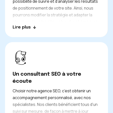
possibilité de suivre et d’analyser les résultats
de positionnement de votre site. Ainsi, nous
pourrons modifier la stratégie et adapter la
structure de votre site web au fur et à mesure,
Lire plus
de façon à ce que son référencement soit
constamment optimal. Cela nous permettra,
par exemple, d’identifier les changements dans
les mots-clés les plus stratégiques sur
lesquels se positionner. Notre équipe SEO
pourra ainsi créer et optimiser les pages du
site et les résultats contribueront également à
Un consultant SEO à votre
la création du plan éditorial. Vous aurez
écoute
l’assurance d’être toujours en tête des
recherches Internet.
Choisir notre agence SEO, c’est obtenir un
accompagnement personnalisé, avec nos
spécialistes. Nos clients bénéficient tous d’un
suivi sur mesure, de façon à mettre à jour