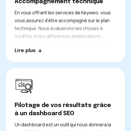
Accompagnement technique
En vous offrant les services de Keyweo, vous
vous assurez d’être accompagné sur le plan
technique. Nous évaluerons les choses à
modifier et les différentes améliorations
techniques dont à besoin votre site et nos
Lire plus
consultants SEO vous guideront pas à pas afin
d’optimiser le référencement naturel de votre
site. Nous serons parfaitement transparents
sur les modifications à apporter et nous
pourrons les effectuer nous-même si cela
vous arrange. Le résultat de ces optimisations
sera de faciliter la gestion technique, ainsi que
Pilotage de vos résultats grâce
le fonctionnement de votre site web.
à un dashboard SEO
Un dashboard est un outil qui nous donnera la