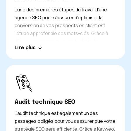
L’une des premières étapes du travail d’une
agence SEO pour s’assurer d’optimiser la
conversion de vos prospects en client est
l’étude approfondie des mots-clés. Grâce à
elle, vous serez en mesure de cibler de
Lire plus
manière précise et efficace votre public et, de
ce fait, de choisir les mots-clés les plus
pertinents pour le secteur d’activité de votre
entreprise. En étudiant de nombreux critères,
tels que le volume du trafic générés par les
mots-clés ou leur difficulté, nos experts SEO
vous aideront à positionner votre entreprise de
Audit technique SEO
la manière la plus stratégique quoi soit. Ainsi
elle sera première dans les recherches
L’audit technique est également un des
Internet concernant son secteur d’activité.
passages obligés pour vous assurer que votre
stratégie SEO sera efficiente. Grâce à Keyweo,