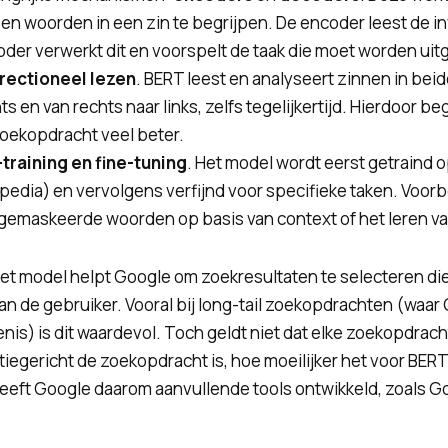
en woorden in een zin te begrijpen. De encoder leest de i
der verwerkt dit en voorspelt de taak die moet worden uit
irectioneel lezen
. BERT leest en analyseert zinnen in beide
ts en van rechts naar links, zelfs tegelijkertijd. Hierdoor b
oekopdracht veel beter.
training en fine-tuning
. Het model wordt eerst getraind 
pedia) en vervolgens verfijnd voor specifieke taken. Voorb
gemaskeerde woorden op basis van context of het leren va
et model helpt Google om zoekresultaten te selecteren die 
van de gebruiker. Vooral bij long-tail zoekopdrachten (waa
nis) is dit waardevol. Toch geldt niet dat elke zoekopdra
iegericht de zoekopdracht is, hoe moeilijker het voor BER
eeft Google daarom aanvullende tools ontwikkeld, zoals G