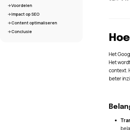
Voordelen
Impact op SEO
Content optimaliseren
Conclusie
Hoe
Het Googl
Het wordt
context. 
beter inz
Belan
Tra
bel