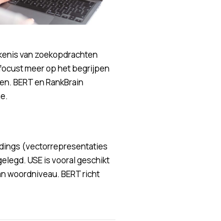
ekenis van zoekopdrachten
 focust meer op het begrijpen
den. BERT en RankBrain
e.
ings (vectorrepresentaties
elegd. USE is vooral geschikt
dan woordniveau. BERT richt