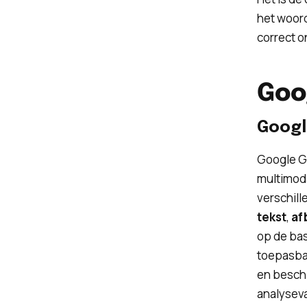
het woord
correct 
Goo
Googl
Google G
multimoda
verschill
tekst
,
af
op de bas
toepasba
en besch
analyseva