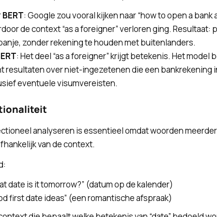
r
BERT
: Google zou vooral kijken naar “how to open a bank a
door de context “as a foreigner” verloren ging. Resultaat:
panje, zonder rekening te houden met buitenlanders.
BERT
: Het deel “as a foreigner” krijgt betekenis. Het model 
t resultaten over niet-ingezetenen die een bankrekening i
usief eventuele visumvereisten.
tionaliteit
rectioneel analyseren is essentieel omdat woorden meerd
hankelijk van de context.
d:
t date is it tomorrow?” (datum op de kalender)
d first date ideas” (een romantische afspraak)
 context die bepaalt welke betekenis van “date” bedoeld wo