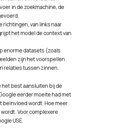
nvoer in de zoekmachine, de
gevoerd.
 richtingen, van links naar
egrijpt het model de context van
op enorme datasets (zoals
eelden zijn het voorspellen
n relaties tussen zinnen.
het best aansluiten bij de
r Google eerder moeite had met
cht beïnvloed wordt. Hoe meer
T wordt. Voor complexere
oogle USE.