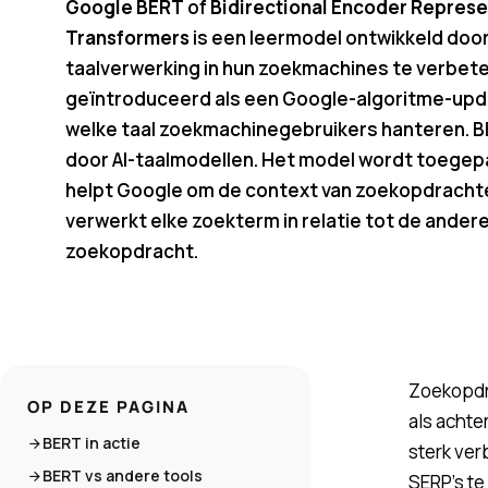
Google BERT
of
Bidirectional Encoder Represe
Transformers
is een leermodel ontwikkeld door
taalverwerking in hun zoekmachines te verbete
geïntroduceerd als een Google-algoritme-upd
welke taal zoekmachinegebruikers hanteren. 
door AI-taalmodellen. Het model wordt toegep
helpt Google om de context van zoekopdrachte
verwerkt elke zoekterm in relatie tot de ander
zoekopdracht.
Zoekopdr
OP DEZE PAGINA
als achte
BERT in actie
sterk ve
BERT vs andere tools
SERP’s te