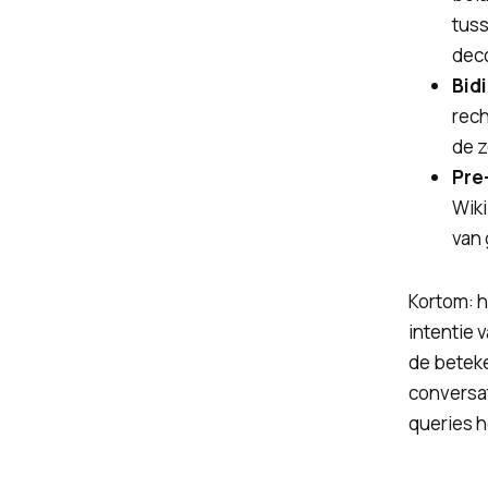
tuss
deco
Bid
rech
de z
Pre-
Wiki
van 
Kortom: h
intentie 
de beteke
conversat
queries h