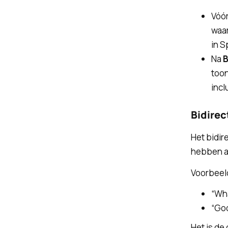
Vóó
waar
in S
Na
toon
incl
Bidirec
Het bidi
hebben af
Voorbeel
“Wha
“Goo
Het is de