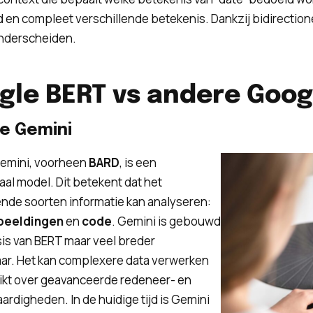
 en compleet verschillende betekenis. Dankzij bidirection
onderscheiden.
gle BERT vs andere Goog
e Gemini
emini, voorheen
BARD
, is een
al model. Dit betekent dat het
ende soorten informatie kan analyseren:
beeldingen
en
code
. Gemini is gebouwd
is van BERT maar veel breder
ar. Het kan complexere data verwerken
ikt over geavanceerde redeneer- en
ardigheden. In de huidige tijd is Gemini