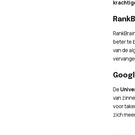
krachtig
RankB
RankBrai
beter te 
van de al
vervangen
Googl
De
Unive
van zinne
voor take
zich mee