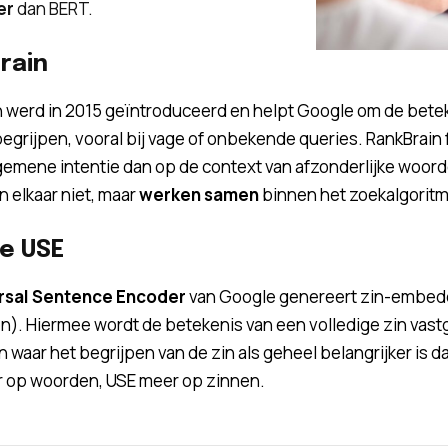
er
dan BERT.
rain
n werd in 2015 geïntroduceerd en helpt Google om de bet
begrijpen, vooral bij vage of onbekende queries. RankBrain
gemene intentie dan op de context van afzonderlijke woor
 elkaar niet, maar
werken samen
binnen het zoekalgoritm
e USE
rsal Sentence Encoder
van Google genereert zin-embedd
n). Hiermee wordt de betekenis van een volledige zin vastg
n waar het begrijpen van de zin als geheel belangrijker is 
r op woorden, USE meer op zinnen.