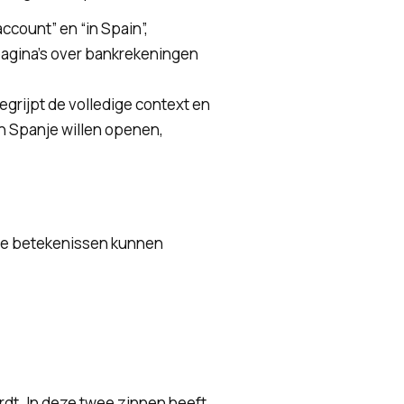
ccount” en “in Spain”,
 pagina’s over bankrekeningen
begrijpt de volledige context en
n Spanje willen openen,
ere betekenissen kunnen
rdt. In deze twee zinnen heeft