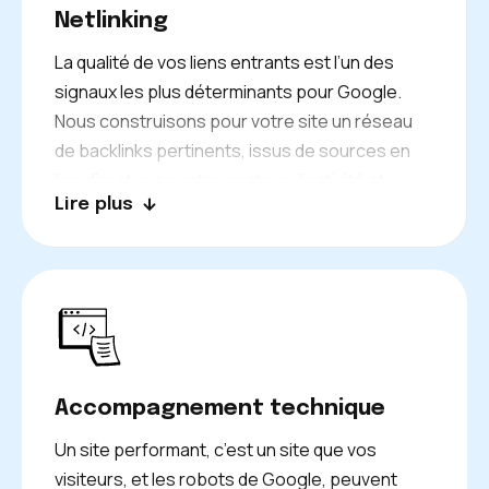
Netlinking
La qualité de vos liens entrants est l’un des
signaux les plus déterminants pour Google.
Nous construisons pour votre site un réseau
de backlinks pertinents, issus de sources en
lien direct avec votre secteur d’activité et
Lire plus
l’écosystème numérique corse, pour asseoir
durablement votre crédibilité en ligne.
Accompagnement technique
Un site performant, c’est un site que vos
visiteurs, et les robots de Google, peuvent