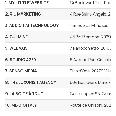
1. MY LITTLE WEBSITE
14 Boulevard Tino Rossi
2. RIU MARKETING
4 Rue Saint-Angelo, 202
3. ADDICT AI TECHNOLOGY
Immeubles Mimosas, 202
4. CULMINE
45 Bis Piantone, 20290 
5. WEBAXIS
7 Ranocchietto, 20167 A
6. STUDIO 42°9
6 Avenue Paul Giacobbi,
7. SENSO MEDIA
Pian d’Océ, 20279 Ville-
8. THE LUXURIST AGENCY
604 Boulevard Marie-Je
9. LA BOITE À TRUC
Campusplex 95, Cours N
10. MB DIGITALY
Route de Ghisoni, 2024