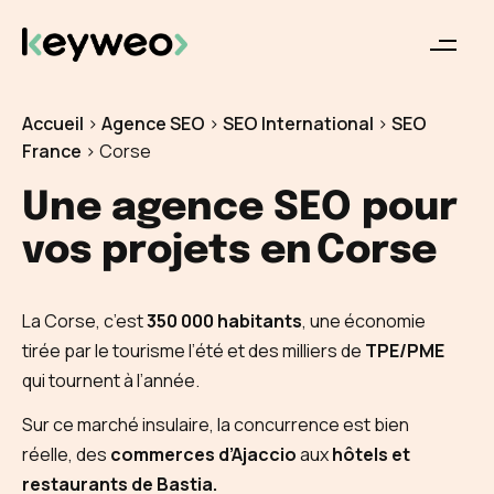
Accueil
>
Agence SEO
>
SEO International
>
SEO
France
>
Corse
Une agence SEO pour
vos projets en
Corse
La Corse, c’est
350 000 habitants
, une économie
tirée par le tourisme l’été et des milliers de
TPE/PME
qui tournent à l’année.
Sur ce marché insulaire, la concurrence est bien
réelle, des
commerces d’Ajaccio
aux
hôtels et
restaurants de Bastia.