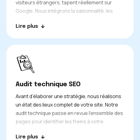
visiteurs étrangers, tapent réellement sur
Google. Nous intégrons la saisonnalité, les
spécificités géographiques (Ajaccio, Bastia,
Lire plus
Porto-Vecchio, Calvi…) et les comportements
de recherche multilingues pour affiner votre
contenu à chaque intention utilisateur.
Audit technique SEO
Avant d’élaborer une stratégie, nous réalisons
un état des lieux complet de votre site. Notre
audit technique passe en revue l’ensemble des
pages pour identifier les freins à votre
progression dans les résultats de recherche et
Lire plus
les leviers à activer en priorité pour gagner des