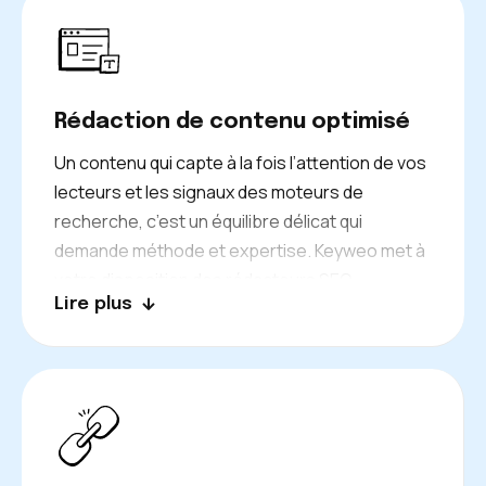
Rédaction de contenu optimisé
Un contenu qui capte à la fois l’attention de vos
lecteurs et les signaux des moteurs de
recherche, c’est un équilibre délicat qui
demande méthode et expertise. Keyweo met à
votre disposition des rédacteurs SEO
Lire plus
spécialisés, qui produisent des textes en
français, en italien et en anglais pour couvrir
l’ensemble de vos audiences.