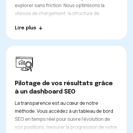
explorer sans friction. Nous optimisons la
vitesse de chargement, la structure de
navigation, l’accessibilité à l’indexation et les
Lire plus
indicateurs Google Analytics pour que chaque
page contribue pleinement à votre visibilité.
Pilotage de vos résultats grâce
à un dashboard SEO
La transparence est au cœur de notre
méthode. Vous accédez à un tableau de bord
SEO en temps réel pour suivre l’évolution de
vos positions, mesurer la progression de votre