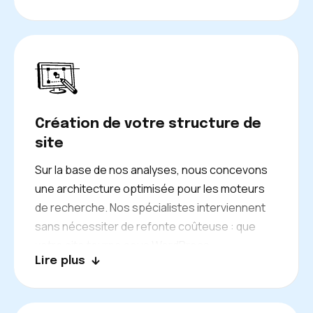
positions rapidement.
Création de votre structure de
site
Sur la base de nos analyses, nous concevons
une architecture optimisée pour les moteurs
de recherche. Nos spécialistes interviennent
sans nécessiter de refonte coûteuse : que
votre site tourne sous WordPress,
Lire plus
Prestashop, Shopify ou un CMS sur mesure,
nous adaptons nos recommandations à votre
outil existant.