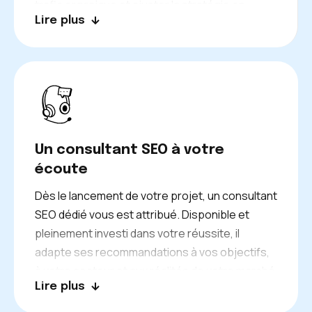
trafic organique et ajuster la stratégie en
Lire plus
continu, sans jargon, avec des chiffres qui
parlent directement de votre activité.
Un consultant SEO à votre
écoute
Dès le lancement de votre projet, un consultant
SEO dédié vous est attribué. Disponible et
pleinement investi dans votre réussite, il
adapte ses recommandations à vos objectifs,
à votre secteur et aux réalités de votre marché
Lire plus
local, qu’il s’agisse d’un hôtel de Porto-Vecchio
ou d’un artisan d’Ajaccio.