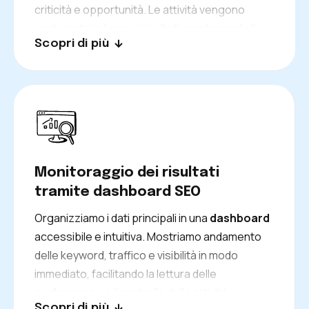
criticità e opportunità. Le attività vengono
aggiornate in base ai risultati, mantenendo il
Scopri di più
progetto sempre allineato agli obiettivi.
Monitoraggio dei risultati
tramite dashboard SEO
Organizziamo i dati principali in una
dashboard
accessibile e intuitiva. Mostriamo andamento
delle keyword, traffico e visibilità in modo
immediato, facilitando la lettura delle
performance e il controllo delle attività.
Scopri di più