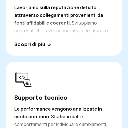
Lavoriamo sulla reputazione del sito
attraverso collegamenti provenienti da
fonti affidabili e coerenti.
Sviluppiamo
contenuti che favoriscono citazioni naturali e
rafforzano la presenza online. Il controllo
Scopri di più
costante della qualità dei link evita dispersioni e
migliora il posizionamento nel tempo.
Supporto tecnico
Le performance vengono analizzate in
modo continuo.
Studiamo dati e
comportamenti per individuare cambiamenti,