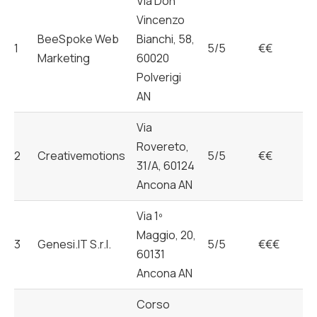
Via Don
Vincenzo
BeeSpoke Web
Bianchi, 58,
1
5/5
€€
Marketing
60020
Polverigi
AN
Via
Rovereto,
2
Creativemotions
5/5
€€
31/A, 60124
Ancona AN
Via 1º
Maggio, 20,
3
Genesi.IT S.r.l.
5/5
€€€
60131
Ancona AN
Corso