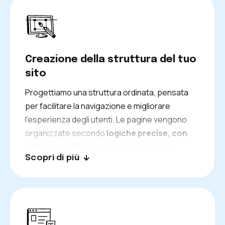
crescita stabile nel tempo.
Creazione della struttura del tuo
sito
Progettiamo una struttura ordinata, pensata
per facilitare la navigazione e migliorare
l’esperienza degli utenti. Le pagine vengono
organizzate secondo
logiche precise, con
collegamenti interni
che favoriscono la
Scopri di più
scoperta dei contenuti e supportano il
posizionamento. Una struttura efficace aiuta
sia gli utenti sia i motori di ricerca a
comprendere il sito.