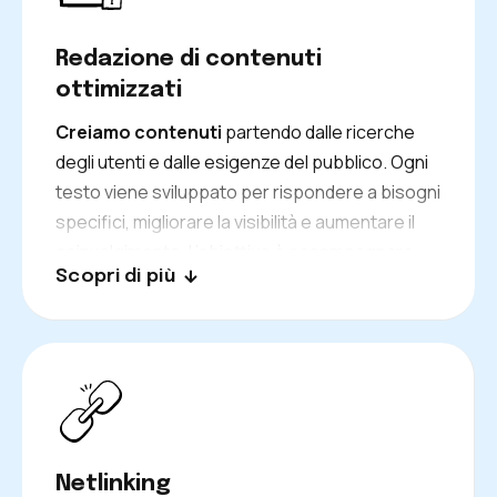
Redazione di contenuti
ottimizzati
Creiamo contenuti
partendo dalle ricerche
degli utenti e dalle esigenze del pubblico. Ogni
testo viene sviluppato per rispondere a bisogni
specifici, migliorare la visibilità e aumentare il
coinvolgimento. L’obiettivo è accompagnare
Scopri di più
l’utente verso un’azione: contatto, richiesta o
acquisto.
Netlinking