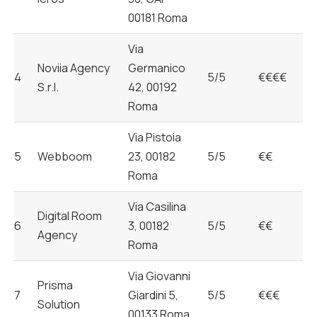
00181 Roma
Via
Noviia Agency
Germanico
4
5/5
€€€€
S.r.l.
42, 00192
Roma
Via Pistoia
5
Webboom
23, 00182
5/5
€€
Roma
Via Casilina
Digital Room
6
3, 00182
5/5
€€
Agency
Roma
Via Giovanni
Prisma
7
Giardini 5,
5/5
€€€
Solution
00133 Roma