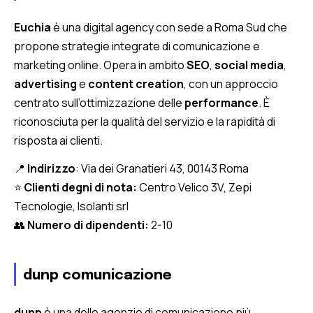
Euchia
è una digital agency con sede a Roma Sud che
propone strategie integrate di comunicazione e
marketing online. Opera in ambito
SEO
,
social media
,
advertising
e
content creation
, con un approccio
centrato sull’ottimizzazione delle
performance
. È
riconosciuta per la qualità del servizio e la rapidità di
risposta ai clienti.
📍
Indirizzo
: Via dei Granatieri 43, 00143 Roma
⭐
Clienti degni di nota:
Centro Velico 3V, Zepi
Tecnologie, Isolanti srl
👥
Numero di dipendenti:
2-10
dunp comunicazione
dunp
è una delle agenzie di comunicazione più