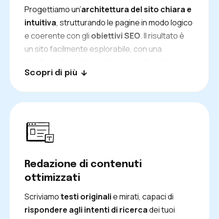
Progettiamo un’
architettura del sito chiara e
intuitiva
, strutturando le pagine in modo logico
e coerente con gli
obiettivi SEO
. Il risultato è
un sito facilmente esplorabile, con una
struttura che valorizza le keyword e migliora la
Scopri di più
visibilità su Google.
Redazione di contenuti
ottimizzati
Scriviamo
testi originali
e mirati, capaci di
rispondere agli intenti di ricerca
dei tuoi