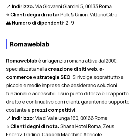
📍
Indirizzo
: Via Giovanni Giardini 5, 00133 Roma
⭐
Clienti degni di nota:
Polk & Union, VittorioCitro
👥
Numero di dipendenti:
2–9
Romaweblab
Romaweblab
è un’agenzia romana attiva dal 2000,
specializzata nella
creazione di siti web
,
e-
commerce
e
strategie SEO
. Si rivolge soprattutto a
piccole e medie imprese che desiderano soluzioni
funzionali e accessibili. Il suo punto di forza è il rapporto
diretto e continuativo con i clienti, garantendo supporto
costante e
prezzi competitivi
.
📍
Indirizzo
: Via di Vallelunga 160, 00166 Roma
⭐
Clienti degni di nota:
Shasa Hotel Roma, Zeus
Energy Trading, Cappelli Macchine Agricole