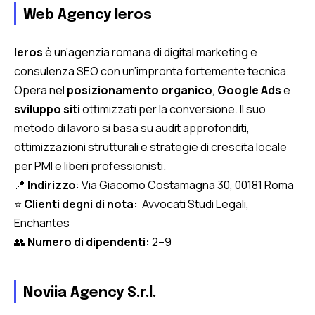
Web Agency Ieros
Ieros
è un’agenzia romana di digital marketing e
consulenza SEO con un’impronta fortemente tecnica.
Opera nel
posizionamento organico
,
Google Ads
e
sviluppo siti
ottimizzati per la conversione. Il suo
metodo di lavoro si basa su audit approfonditi,
ottimizzazioni strutturali e strategie di crescita locale
per PMI e liberi professionisti.
📍
Indirizzo
: Via Giacomo Costamagna 30, 00181 Roma
⭐
Clienti degni di nota:
Avvocati Studi Legali,
Enchantes
👥
Numero di dipendenti:
2–9
Noviia Agency S.r.l.