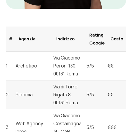
Rating
#
Agenzia
Indirizzo
Costo
Google
Via Giacomo
1
Archetipo
Peroni 130,
5/5
€€
00131 Roma
Via di Torre
2
Ploomia
Rigata 8,
5/5
€€
00131 Roma
Via Giacomo
Web Agency
Costamagna
3
5/5
€€€
Ieros
30, CAP