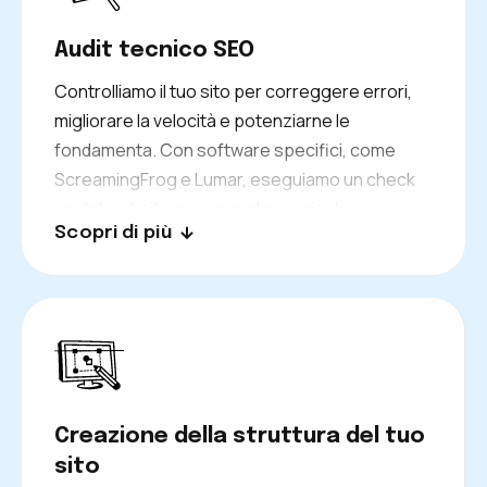
Audit tecnico SEO
Controlliamo il tuo sito per correggere errori,
migliorare la velocità e potenziarne le
fondamenta. Con software specifici, come
ScreamingFrog e Lumar, eseguiamo un check
up del website per segnalare e risolvere
Scopri di più
qualsiasi criticità tecnica.
Creazione della struttura del tuo
sito